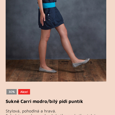
30%
Akce!
Sukně Carri modro/bílý pidi puntík
Stylová, pohodlná a hravá.