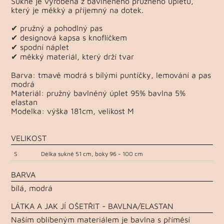
Sukně je vyrobena z bavlněného pružného úpletu,
který je měkký a příjemný na dotek.
✔ pružný a pohodlný pas
✔ designová kapsa s knoflíčkem
✔ spodní náplet
✔ měkký materiál, který drží tvar
Barva: tmavě modrá s bílými puntíčky, lemování a pas
modrá
Materiál: pružný bavlněný úplet 95% bavlna 5%
elastan
Modelka: výška 181cm, velikost M
VELIKOST
S
Délka sukně 51 cm, boky 96 - 100 cm
BARVA
bílá, modrá
LÁTKA A JAK JÍ OŠETŘIT - BAVLNA/ELASTAN
Naším oblíbeným materiálem je bavlna s příměsí