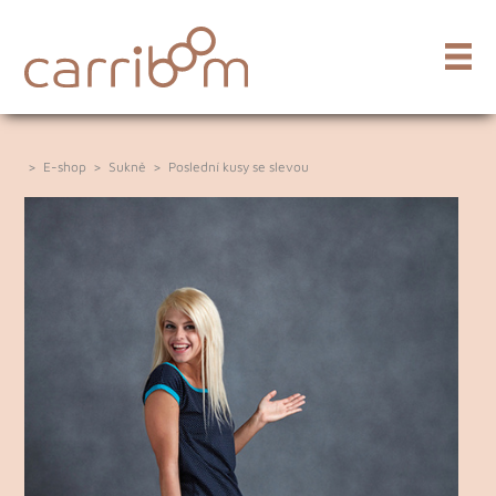
>
E-shop
>
Sukně
>
Poslední kusy se slevou