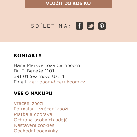
VLOŽIT DO KOŠÍKU
S D Í L E T N A :
KONTAKTY
Hana Markvartová Carriboom
Dr. E. Beneše 1101
391 01 Sezimovo Ústí 1
Email:
carriboom@carriboom.cz
VŠE O NÁKUPU
Vrácení zboží
Formulář - vrácení zboží
Platba a doprava
Ochrana osobních údajů
Nastavení cookies
Obchodní podmínky