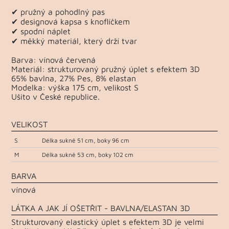
✔ pružný a pohodlný pas
✔ designová kapsa s knoflíčkem
✔ spodní náplet
✔ měkký materiál, který drží tvar
Barva: vínová červená
Materiál: strukturovaný pružný úplet s efektem 3D
65% bavlna, 27% Pes, 8% elastan
Modelka: výška 175 cm, velikost S
Ušito v České republice.
VELIKOST
S
Délka sukně 51 cm, boky 96 cm
M
Délka sukně 53 cm, boky 102 cm
BARVA
vínová
LÁTKA A JAK JÍ OŠETŘIT - BAVLNA/ELASTAN 3D
Strukturovaný elastický úplet s efektem 3D je velmi