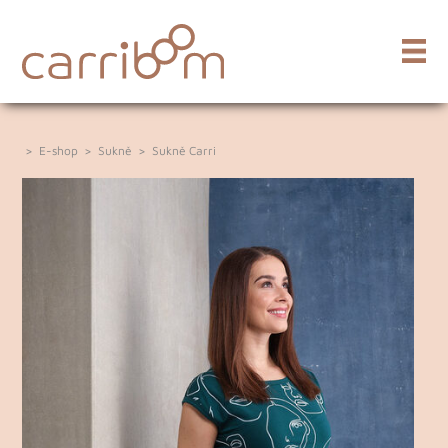
>
E-shop
>
Sukně
>
Sukně Carri