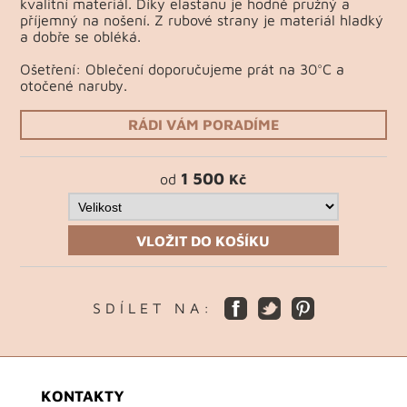
kvalitní materiál. Díky elastanu je hodně pružný a
příjemný na nošení. Z rubové strany je materiál hladký
a dobře se obléká.
Ošetření: Oblečení doporučujeme prát na 30°C a
otočené naruby.
RÁDI VÁM PORADÍME
1 500
od
Kč
VLOŽIT DO KOŠÍKU
S D Í L E T N A :
KONTAKTY