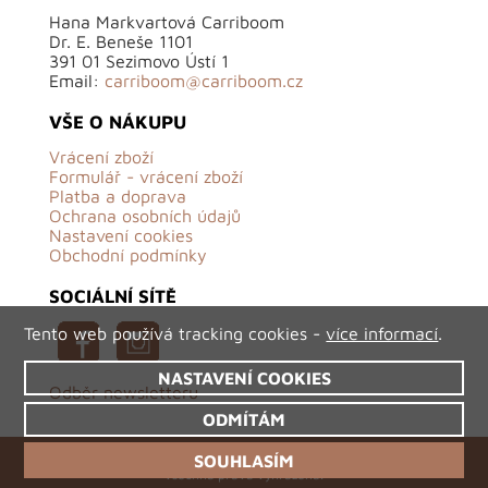
Hana Markvartová Carriboom
Dr. E. Beneše 1101
391 01 Sezimovo Ústí 1
Email:
carriboom@carriboom.cz
VŠE O NÁKUPU
Vrácení zboží
Formulář - vrácení zboží
Platba a doprava
Ochrana osobních údajů
Nastavení cookies
Obchodní podmínky
SOCIÁLNÍ SÍTĚ
Tento web používá tracking cookies -
více informací
.
NASTAVENÍ COOKIES
Odběr newsletteru
ODMÍTÁM
©2026 Carriboom.cz - originální české oděvy,
SOUHLASÍM
všechna práva vyhrazena.