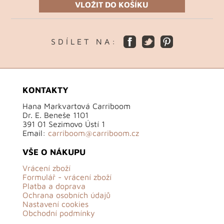
VLOŽIT DO KOŠÍKU
S D Í L E T N A :
KONTAKTY
Hana Markvartová Carriboom
Dr. E. Beneše 1101
391 01 Sezimovo Ústí 1
Email:
carriboom@carriboom.cz
VŠE O NÁKUPU
Vrácení zboží
Formulář - vrácení zboží
Platba a doprava
Ochrana osobních údajů
Nastavení cookies
Obchodní podmínky