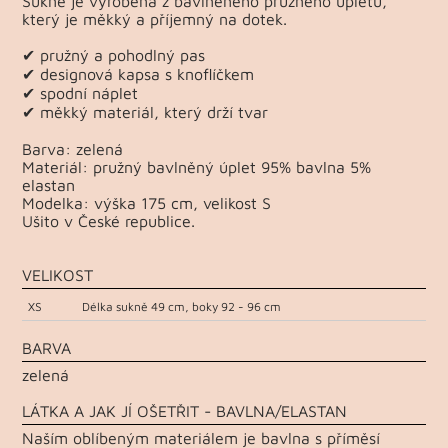
Sukně je vyrobena z bavlněného pružného úpletu,
který je měkký a příjemný na dotek.
✔ pružný a pohodlný pas
✔ designová kapsa s knoflíčkem
✔ spodní náplet
✔ měkký materiál, který drží tvar
Barva: zelená
Materiál: pružný bavlněný úplet 95% bavlna 5%
elastan
Modelka: výška 175 cm, velikost S
Ušito v České republice.
VELIKOST
XS
Délka sukně 49 cm, boky 92 - 96 cm
BARVA
zelená
LÁTKA A JAK JÍ OŠETŘIT - BAVLNA/ELASTAN
Naším oblíbeným materiálem je bavlna s příměsí