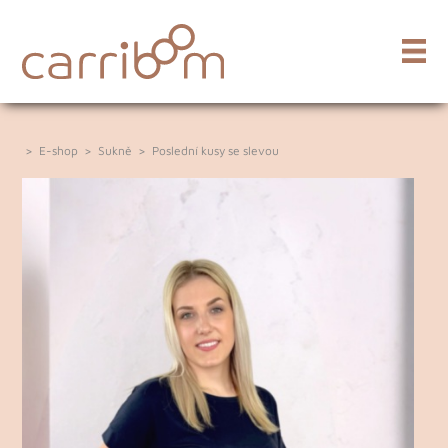
>
E-shop
>
Sukně
>
Poslední kusy se slevou