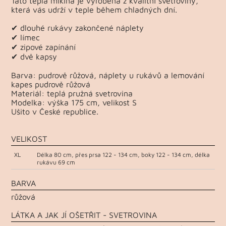
Tato teplá mikina je vyrobena z kvalitní svetroviny,
která vás udrží v teple během chladných dní.
✔ dlouhé rukávy zakončené náplety
✔ límec
✔ zipové zapínání
✔ dvě kapsy
Barva: pudrově růžová, náplety u rukávů a lemování
kapes pudrově růžová
Materiál: teplá pružná svetrovina
Modelka: výška 175 cm, velikost S
Ušito v České republice.
VELIKOST
XL
Délka 80 cm, přes prsa 122 - 134 cm, boky 122 - 134 cm, délka
rukávu 69 cm
BARVA
růžová
LÁTKA A JAK JÍ OŠETŘIT - SVETROVINA