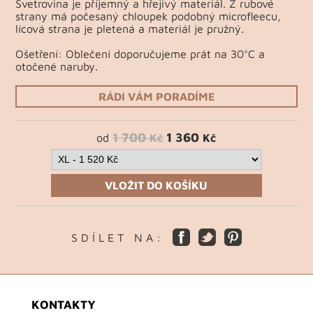
Svetrovina je příjemný a hřejivý materiál. Z rubové
strany má počesaný chloupek podobný microfleecu,
lícová strana je pletená a materiál je pružný.
Ošetření: Oblečení doporučujeme prát na 30°C a
otočené naruby.
RÁDI VÁM PORADÍME
1 700
1 360
od
Kč
Kč
VLOŽIT DO KOŠÍKU
S D Í L E T N A :
KONTAKTY