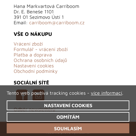
Hana Markvartová Carriboom
Dr. E. Beneše 1101
391 01 Sezimovo Ústí 1
Email:
carriboom@carriboom.cz
VŠE O NÁKUPU
Vrácení zboží
Formulář - vrácení zboží
Platba a doprava
Ochrana osobních údajů
Nastavení cookies
Obchodní podmínky
SOCIÁLNÍ SÍTĚ
Tento web používá tracking cookies -
více informací
.
NASTAVENÍ COOKIES
Odběr newsletteru
ODMÍTÁM
©2026 Carriboom.cz - originální české oděvy,
SOUHLASÍM
všechna práva vyhrazena.