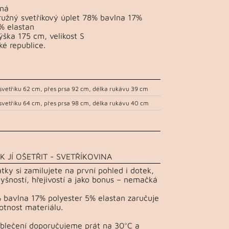
ená
ružný svetříkový úplet 78% bavlna 17%
% elastan
ška 175 cm, velikost S
ké republice.
svetříku 62 cm, přes prsa 92 cm, délka rukávu 39 cm
svetříku 64 cm, přes prsa 98 cm, délka rukávu 40 cm
K JÍ OŠETŘIT - SVETŘÍKOVINA
átky si zamilujete na první pohled i dotek,
yšností, hřejivostí a jako bonus – nemačká
 bavlna 17% polyester 5% elastan zaručuje
otnost materiálu.
Oblečení doporučujeme prát na 30°C a