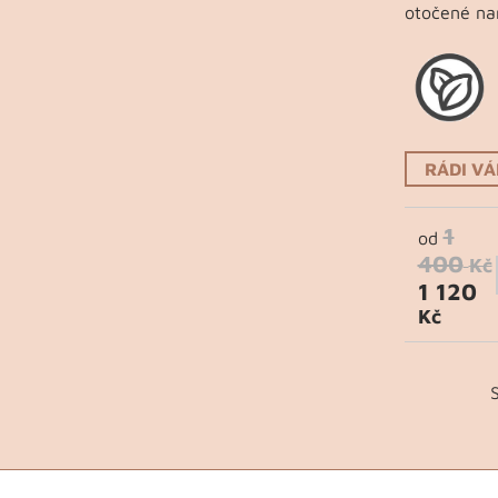
otočené na
RÁDI V
1
od
400
Kč
1 120
Kč