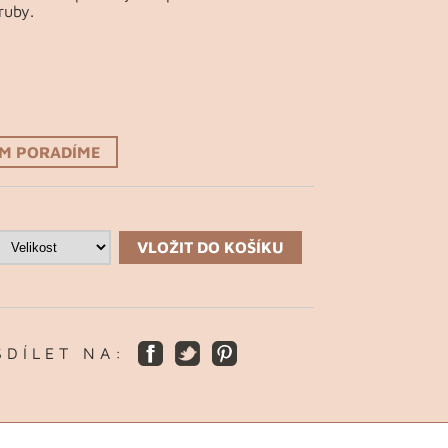
ruby.
ÁM PORADÍME
VLOŽIT DO KOŠÍKU
S D Í L E T N A :