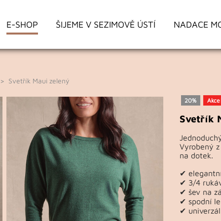
E-SHOP
ŠIJEME V SEZIMOVĚ ÚSTÍ
NADACE M
 Svetřík Maui zelený
20%
Akce
Svetřík 
Jednoduchý 
Vyrobený z 
na dotek.
✔ elegantní
✔ 3/4 ruká
✔ šev na zá
✔ spodní l
✔ univerzál