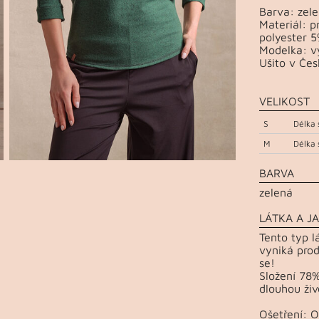
Barva: zel
Materiál: p
polyester 5
Modelka: vý
Ušito v Čes
VELIKOST
S
Délka 
M
Délka 
BARVA
zelená
LÁTKA A JA
Tento typ l
vyniká prod
se!
Složení 78%
dlouhou živ
Ošetření: 