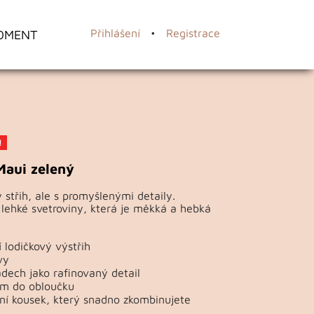
OMENT
Přihlášení
•
Registrace
!
Maui zelený
střih, ale s promyšlenými detaily.
lehké svetroviny, která je měkká a hebká
 lodičkový výstřih
vy
dech jako rafinovaný detail
em do obloučku
ní kousek, který snadno zkombinujete