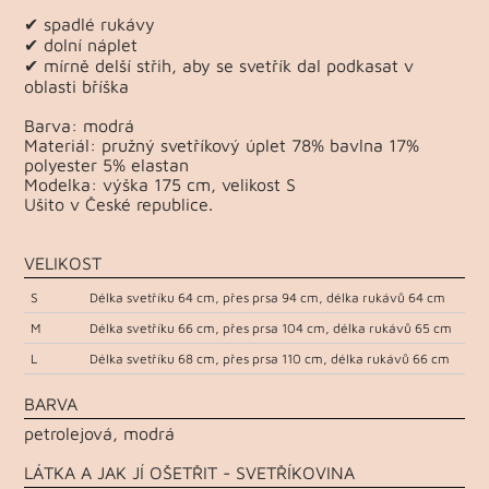
✔ spadlé rukávy
✔ dolní náplet
✔ mírně delší střih, aby se svetřík dal podkasat v
oblasti bříška
Barva: modrá
Materiál: pružný svetříkový úplet 78% bavlna 17%
polyester 5% elastan
Modelka: výška 175 cm, velikost S
Ušito v České republice.
VELIKOST
S
Délka svetříku 64 cm, přes prsa 94 cm, délka rukávů 64 cm
M
Délka svetříku 66 cm, přes prsa 104 cm, délka rukávů 65 cm
L
Délka svetříku 68 cm, přes prsa 110 cm, délka rukávů 66 cm
BARVA
petrolejová, modrá
LÁTKA A JAK JÍ OŠETŘIT - SVETŘÍKOVINA