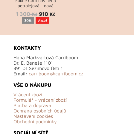
Sukně Carri bavlněná
petrolejová - nová
1 300
910
Kč
Kč
30%
Akce!
KONTAKTY
Hana Markvartová Carriboom
Dr. E. Beneše 1101
391 01 Sezimovo Ústí 1
Email:
carriboom@carriboom.cz
VŠE O NÁKUPU
Vrácení zboží
Formulář - vrácení zboží
Platba a doprava
Ochrana osobních údajů
Nastavení cookies
Obchodní podmínky
SOCIÁLNÍ SÍTĚ