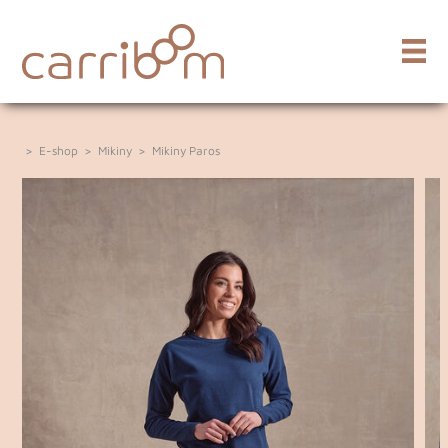
>
E-shop
>
Mikiny
>
Mikiny Paros