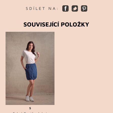
S D Í L E T N A :
SOUVISEJÍCÍ POLOŽKY
S