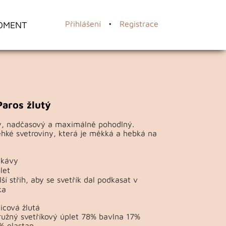
OMENT
Přihlášení
•
Registrace
Paros žlutý
, nadčasový a maximálně pohodlný.
lehké svetroviny, která je měkká a hebká na
ukávy
let
ší střih, aby se svetřík dal podkasat v
ka
icová žlutá
ružný svetříkový úplet 78% bavlna 17%
% elastan