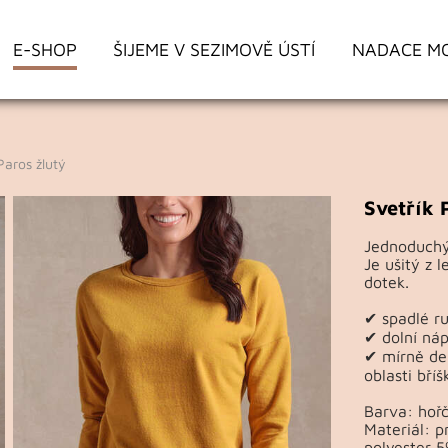
E-SHOP
ŠIJEME V SEZIMOVĚ ÚSTÍ
NADACE M
aros žlutý
Svetřík 
Jednoduchý
Je ušitý z 
dotek.
✔ spadlé r
✔ dolní náp
✔ mírně del
oblasti bříš
Barva: hořč
Materiál: p
polyester 5