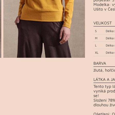
Modelka: vý
Ušito v Čes
VELIKOST
S
Délka 
M
Délka 
L
Délka 
XL
Délka 
BARVA
žlutá, hořč
LÁTKA A JA
Tento typ l
vyniká prod
se!
Složení 78%
dlouhou živ
Ošetření: 