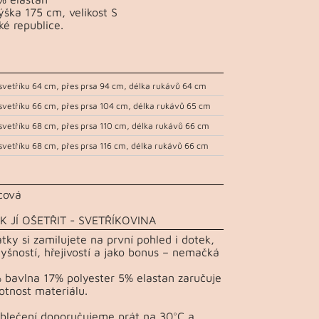
ška 175 cm, velikost S
ké republice.
svetříku 64 cm, přes prsa 94 cm, délka rukávů 64 cm
svetříku 66 cm, přes prsa 104 cm, délka rukávů 65 cm
svetříku 68 cm, přes prsa 110 cm, délka rukávů 66 cm
svetříku 68 cm, přes prsa 116 cm, délka rukávů 66 cm
icová
K JÍ OŠETŘIT - SVETŘÍKOVINA
átky si zamilujete na první pohled i dotek,
yšností, hřejivostí a jako bonus – nemačká
 bavlna 17% polyester 5% elastan zaručuje
otnost materiálu.
Oblečení doporučujeme prát na 30°C a