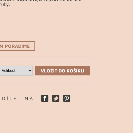
ruby.
ÁM PORADÍME
VLOŽIT DO KOŠÍKU
S D Í L E T N A :