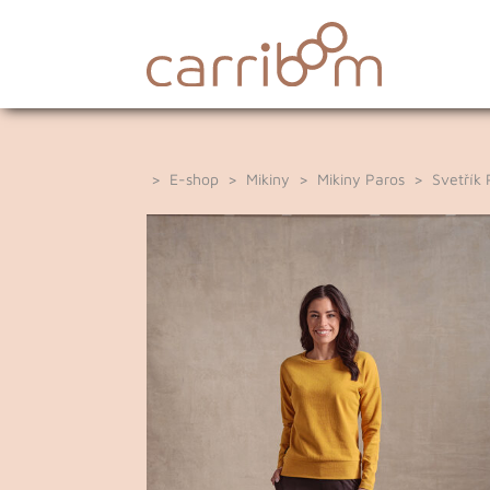
>
E-shop
>
Mikiny
>
Mikiny Paros
> Svetřík P