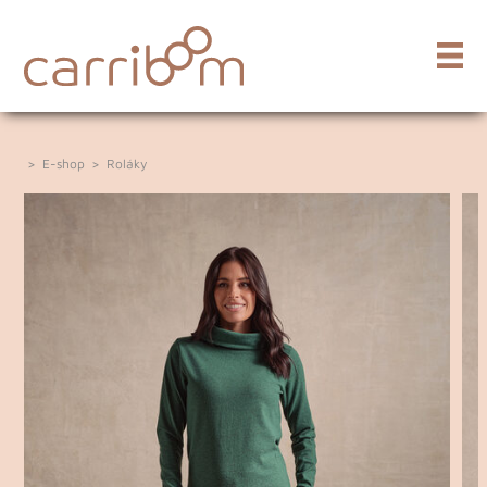
>
E-shop
>
Roláky