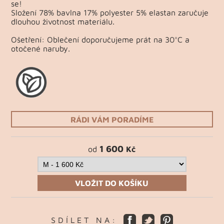
se!
Složení 78% bavlna 17% polyester 5% elastan zaručuje
dlouhou životnost materiálu.
Ošetření: Oblečení doporučujeme prát na 30°C a
otočené naruby.
RÁDI VÁM PORADÍME
1 600
od
Kč
VLOŽIT DO KOŠÍKU
S D Í L E T N A :