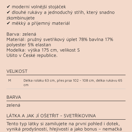
✔ moderní volnější stojáček
✔ dlouhé rukávy a jednoduchý střih, který snadno
zkombinujete
✔ měkký a příjemný materiál
Barva: zelená
Materiál: pružný svetříkový úplet 78% bavlna 17%
polyester 5% elastan
Modelka: výška 175 cm, velikost S
Ušito v České republice.
VELIKOST
M
Délka roláku 63 cm, přes prsa 102 - 108 cm, délka rukávu 65
cm
BARVA
zelená
LÁTKA A JAK JÍ OŠETŘIT - SVETŘÍKOVINA
Tento typ látky si zamilujete na první pohled i dotek,
vyniká prodyšností, hřejivostí a jako bonus – nemačká