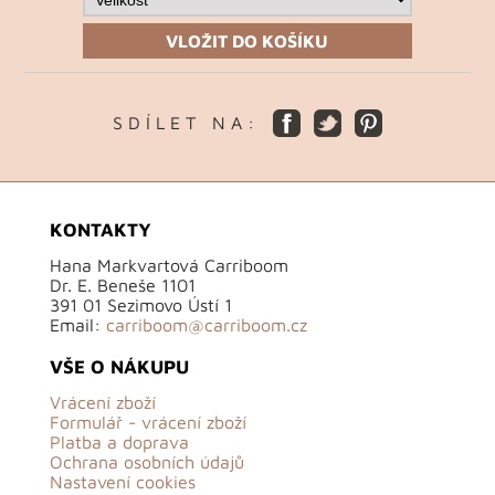
VLOŽIT DO KOŠÍKU
S D Í L E T N A :
KONTAKTY
Hana Markvartová Carriboom
Dr. E. Beneše 1101
391 01 Sezimovo Ústí 1
Email:
carriboom@carriboom.cz
VŠE O NÁKUPU
Vrácení zboží
Formulář - vrácení zboží
Platba a doprava
Ochrana osobních údajů
Nastavení cookies