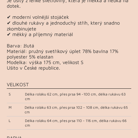
Je ušitý z lehké svetroviny, která je měkká a hebká na
dotek.
✔ moderní volnější stojáček
✔ dlouhé rukávy a jednoduchý střih, který snadno
zkombinujete
✔ měkký a příjemný materiál
Barva: žlutá
Materiál: pružný svetříkový úplet 78% bavlna 17%
polyester 5% elastan
Modelka: výška 175 cm, velikost S
Ušito v České republice.
VELIKOST
S
Délka roláku 62 cm, přes prsa 94 -100 cm, délka rukávu 63
cm
M
Délka roláku 63 cm, přes prsa 102 - 108 cm, délka rukávu 65
cm
L
Délka roláku 64 cm, přes prsa 110 - 116 cm, délka rukávu 66
cm
BARVA