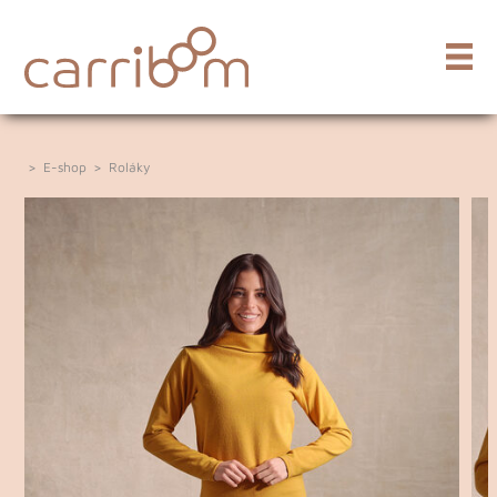
>
E-shop
>
Roláky