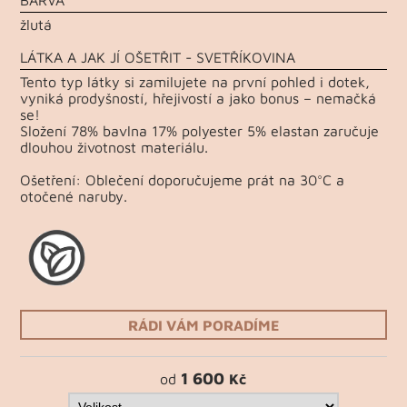
žlutá
LÁTKA A JAK JÍ OŠETŘIT - SVETŘÍKOVINA
Tento typ látky si zamilujete na první pohled i dotek,
vyniká prodyšností, hřejivostí a jako bonus – nemačká
se!
Složení 78% bavlna 17% polyester 5% elastan zaručuje
dlouhou životnost materiálu.
Ošetření: Oblečení doporučujeme prát na 30°C a
otočené naruby.
RÁDI VÁM PORADÍME
1 600
od
Kč