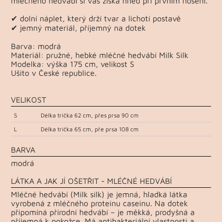
mléčného hedvábí si vás získá hned při prvním nošení.
✔ dolní náplet, který drží tvar a lichotí postavě
✔ jemný materiál, příjemný na dotek
Barva: modrá
Materiál: pružné, hebké mléčné hedvábí Milk Silk
Modelka: výška 175 cm, velikost S
Ušito v České republice.
VELIKOST
S
Délka trička 62 cm, přes prsa 90 cm
L
Délka trička 65 cm, pře prsa 108 cm
BARVA
modrá
LÁTKA A JAK JÍ OŠETŘIT - MLÉČNÉ HEDVÁBÍ
Mléčné hedvábí (Milk silk) je jemná, hladká látka
vyrobená z mléčného proteinu caseinu. Na dotek
připomíná přírodní hedvábí – je měkká, prodyšná a
příjemná k pokožce. Má antibakteriální vlastnosti a