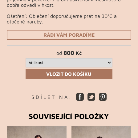
dobře odvádí vlhkost.
Ošetření: Oblečení doporučujeme prát na 30°C a
otočené naruby.
RÁDI VÁM PORADÍME
800
od
Kč
VLOŽIT DO KOŠÍKU
S D Í L E T N A :
SOUVISEJÍCÍ POLOŽKY