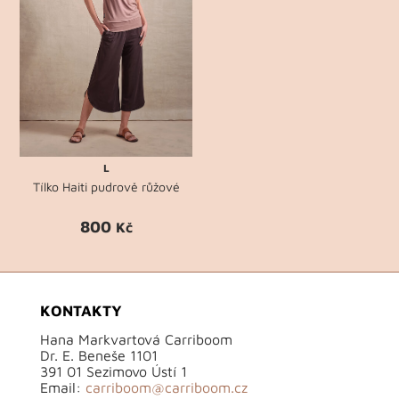
L
Tílko Haiti pudrově růžové
800
Kč
KONTAKTY
Hana Markvartová Carriboom
Dr. E. Beneše 1101
391 01 Sezimovo Ústí 1
Email:
carriboom@carriboom.cz