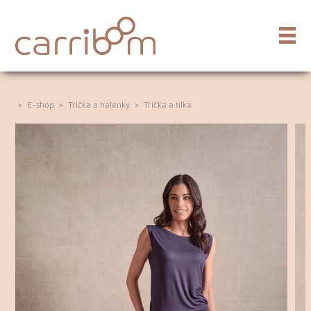
>
E-shop
>
Trička a halenky
>
Trička a tílka