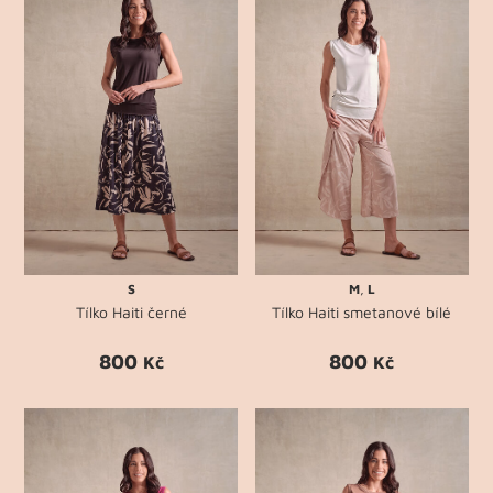
S
M
,
L
Tílko Haiti černé
Tílko Haiti smetanové bílé
800
800
Kč
Kč