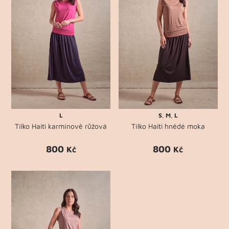
L
S
,
M
,
L
Tílko Haiti karmínově růžová
Tílko Haiti hnědé moka
800
800
Kč
Kč