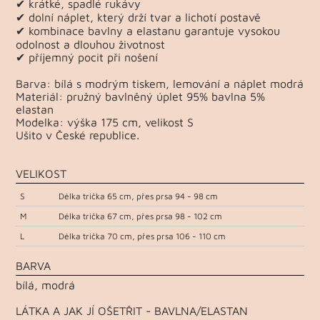
✔ krátké, spadlé rukávy
✔ dolní náplet, který drží tvar a lichotí postavě
✔ kombinace bavlny a elastanu garantuje vysokou
odolnost a dlouhou životnost
✔ příjemný pocit při nošení
Barva: bílá s modrým tiskem, lemování a náplet modrá
Materiál: pružný bavlněný úplet 95% bavlna 5%
elastan
Modelka: výška 175 cm, velikost S
Ušito v České republice.
VELIKOST
S
Délka trička 65 cm, přes prsa 94 - 98 cm
M
Délka trička 67 cm, přes prsa 98 - 102 cm
L
Délka trička 70 cm, přes prsa 106 - 110 cm
BARVA
bílá, modrá
LÁTKA A JAK JÍ OŠETŘIT - BAVLNA/ELASTAN