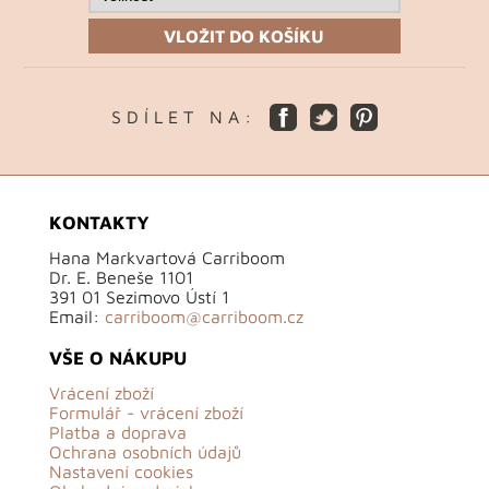
VLOŽIT DO KOŠÍKU
S D Í L E T N A :
KONTAKTY
Hana Markvartová Carriboom
Dr. E. Beneše 1101
391 01 Sezimovo Ústí 1
Email:
carriboom@carriboom.cz
VŠE O NÁKUPU
Vrácení zboží
Formulář - vrácení zboží
Platba a doprava
Ochrana osobních údajů
Nastavení cookies