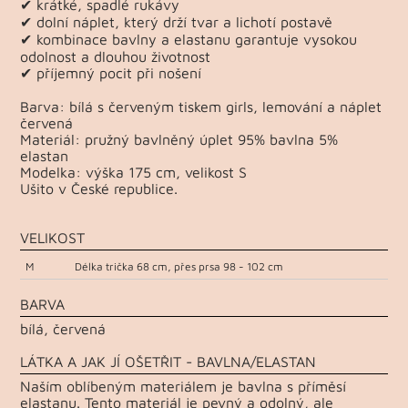
✔ krátké, spadlé rukávy
✔ dolní náplet, který drží tvar a lichotí postavě
✔ kombinace bavlny a elastanu garantuje vysokou
odolnost a dlouhou životnost
✔ příjemný pocit při nošení
Barva: bílá s červeným tiskem girls, lemování a náplet
červená
Materiál: pružný bavlněný úplet 95% bavlna 5%
elastan
Modelka: výška 175 cm, velikost S
Ušito v České republice.
VELIKOST
M
Délka trička 68 cm, přes prsa 98 - 102 cm
BARVA
bílá, červená
LÁTKA A JAK JÍ OŠETŘIT - BAVLNA/ELASTAN
Naším oblíbeným materiálem je bavlna s příměsí
elastanu. Tento materiál je pevný a odolný, ale