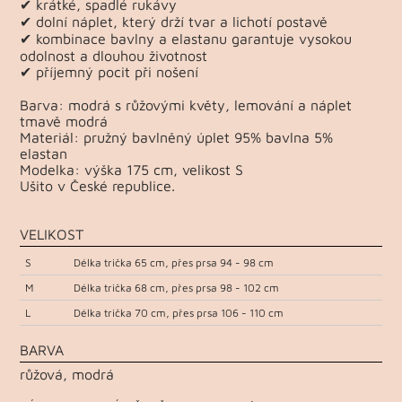
✔ krátké, spadlé rukávy
✔ dolní náplet, který drží tvar a lichotí postavě
✔ kombinace bavlny a elastanu garantuje vysokou
odolnost a dlouhou životnost
✔ příjemný pocit při nošení
Barva: modrá s růžovými květy, lemování a náplet
tmavě modrá
Materiál: pružný bavlněný úplet 95% bavlna 5%
elastan
Modelka: výška 175 cm, velikost S
Ušito v České republice.
VELIKOST
S
Délka trička 65 cm, přes prsa 94 - 98 cm
M
Délka trička 68 cm, přes prsa 98 - 102 cm
L
Délka trička 70 cm, přes prsa 106 - 110 cm
BARVA
růžová, modrá