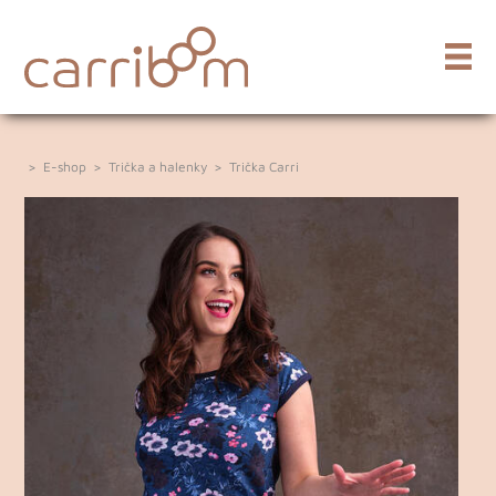
>
E-shop
>
Trička a halenky
>
Trička Carri