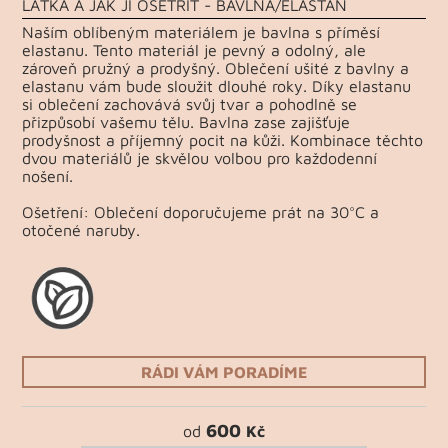
LÁTKA A JAK JÍ OŠETŘIT - BAVLNA/ELASTAN
Naším oblíbeným materiálem je bavlna s příměsí
elastanu. Tento materiál je pevný a odolný, ale
zároveň pružný a prodyšný. Oblečení ušité z bavlny a
elastanu vám bude sloužit dlouhé roky. Díky elastanu
si oblečení zachovává svůj tvar a pohodlně se
přizpůsobí vašemu tělu. Bavlna zase zajišťuje
prodyšnost a příjemný pocit na kůži. Kombinace těchto
dvou materiálů je skvělou volbou pro každodenní
nošení.
Ošetření: Oblečení doporučujeme prát na 30°C a
otočené naruby.
RÁDI VÁM PORADÍME
600
od
Kč