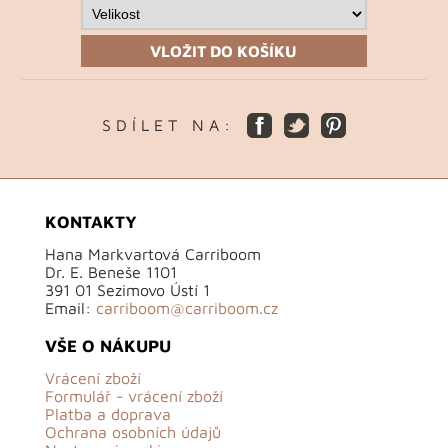
VLOŽIT DO KOŠÍKU
S D Í L E T N A :
KONTAKTY
Hana Markvartová Carriboom
Dr. E. Beneše 1101
391 01 Sezimovo Ústí 1
Email:
carriboom@carriboom.cz
VŠE O NÁKUPU
Vrácení zboží
Formulář - vrácení zboží
Platba a doprava
Ochrana osobních údajů