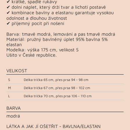
✔ krátké, spadlé rukávy
✔ dolní náplet, který drží tvar a lichotí postavě
✔ kombinace bavlny a elastanu garantuje vysokou
odolnost a dlouhou životnost
✔ příjemný pocit při nošení
Barva: tmavě modrá, lemování a pas tmavě modrá
Materiál: pružný bavlněný úplet 95% bavlna 5%
elastan
Modelka: výška 175 cm, velikost S
Ušito v České republice.
VELIKOST
S
Délka trička 65 cm, přes prsa 94 - 98 cm
M
Délka trička 67 cm, přes prsa 98 - 102 cm
L
Délka trička 70 cm, přes prsa 106 - 110 cm
BARVA
modrá
LÁTKA A JAK JÍ OŠETŘIT - BAVLNA/ELASTAN