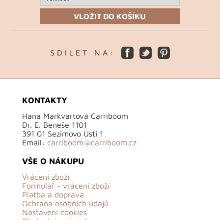
VLOŽIT DO KOŠÍKU
S D Í L E T N A :
KONTAKTY
Hana Markvartová Carriboom
Dr. E. Beneše 1101
391 01 Sezimovo Ústí 1
Email:
carriboom@carriboom.cz
VŠE O NÁKUPU
Vrácení zboží
Formulář - vrácení zboží
Platba a doprava
Ochrana osobních údajů
Nastavení cookies