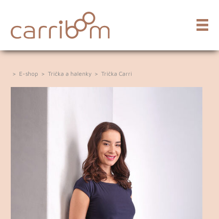
>
E-shop
>
Trička a halenky
>
Trička Carri