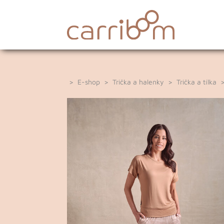
>
E-shop
>
Trička a halenky
>
Trička a tílka
> 