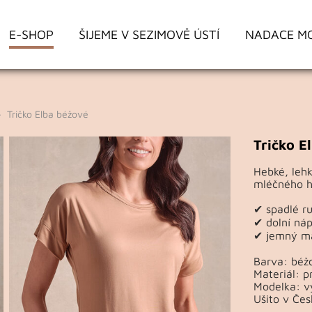
E-SHOP
ŠIJEME V SEZIMOVĚ ÚSTÍ
NADACE M
Tričko Elba béžové
Tričko E
Hebké, lehk
mléčného he
✔ spadlé r
✔ dolní nápl
✔ jemný ma
Barva: béž
Materiál: p
Modelka: vý
Ušito v Čes