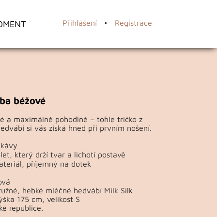
OMENT
Přihlášení
•
Registrace
lba béžové
é a maximálně pohodlné – tohle tričko z
dvábí si vás získá hned při prvním nošení.
ukávy
et, který drží tvar a lichotí postavě
teriál, příjemný na dotek
ová
ružné, hebké mléčné hedvábí Milk Silk
ška 175 cm, velikost S
ké republice.