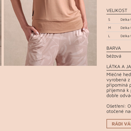
VELIKOST
S
Délka 
M
Délka 
L
Délka 
BARVA
béžová
LÁTKA A JA
Mléčné hedv
vyrobená z
připomíná p
příjemná k 
dobře odvád
Ošetření: 
otočené na
RÁDI V