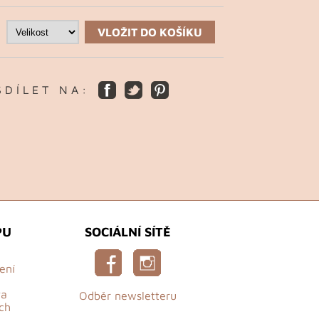
VLOŽIT DO KOŠÍKU
S D Í L E T N A :
PU
SOCIÁLNÍ SÍTĚ
ení
va
Odběr newsletteru
ch