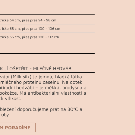
trička 64 cm, přes prsa 94 - 98 cm
trička 65 cm, přes prsa 100 - 106 cm
trička 65 cm, přes prsa 108 - 112 cm
K JÍ OŠETŘIT - MLÉČNÉ HEDVÁBÍ
ábí (Milk silk) je jemná, hladká látka
 mléčného proteinu caseinu. Na dotek
řírodní hedvábí – je měkká, prodyšná a
pokožce. Má antibakteriální vlastnosti a
í vlhkost.
Oblečení doporučujeme prát na 30°C a
ruby.
ÁM PORADÍME