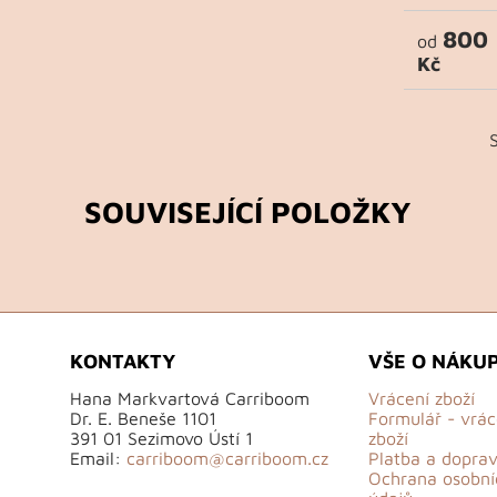
800
od
Kč
SOUVISEJÍCÍ POLOŽKY
KONTAKTY
VŠE O NÁKU
Hana Markvartová Carriboom
Vrácení zboží
Dr. E. Beneše 1101
Formulář - vrác
391 01 Sezimovo Ústí 1
zboží
Email:
carriboom@carriboom.cz
Platba a dopra
Ochrana osobní