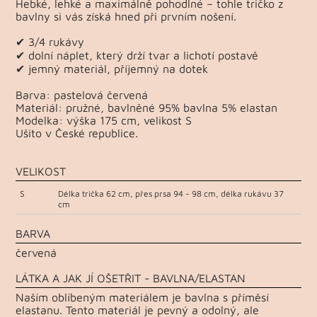
Hebké, lehké a maximálně pohodlné – tohle tričko z
bavlny si vás získá hned při prvním nošení.
✔ 3/4 rukávy
✔ dolní náplet, který drží tvar a lichotí postavě
✔ jemný materiál, příjemný na dotek
Barva: pastelová červená
Materiál: pružné, bavlněné 95% bavlna 5% elastan
Modelka: výška 175 cm, velikost S
Ušito v České republice.
VELIKOST
S
Délka trička 62 cm, přes prsa 94 - 98 cm, délka rukávu 37
cm
BARVA
červená
LÁTKA A JAK JÍ OŠETŘIT - BAVLNA/ELASTAN
Naším oblíbeným materiálem je bavlna s příměsí
elastanu. Tento materiál je pevný a odolný, ale