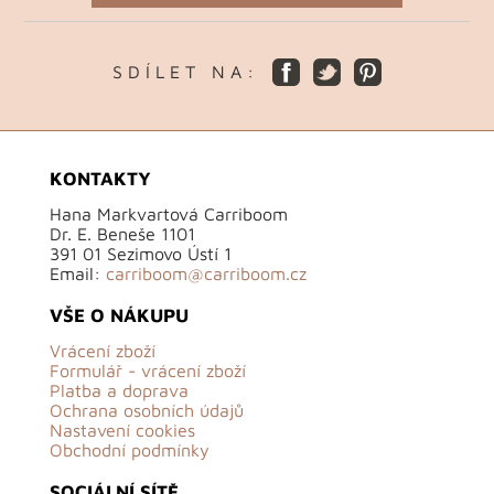
S D Í L E T N A :
KONTAKTY
Hana Markvartová Carriboom
Dr. E. Beneše 1101
391 01 Sezimovo Ústí 1
Email:
carriboom@carriboom.cz
VŠE O NÁKUPU
Vrácení zboží
Formulář - vrácení zboží
Platba a doprava
Ochrana osobních údajů
Nastavení cookies
Obchodní podmínky
SOCIÁLNÍ SÍTĚ