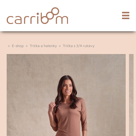
>
E-shop
>
Trička a halenky
>
Trička s 3/4 rukávy