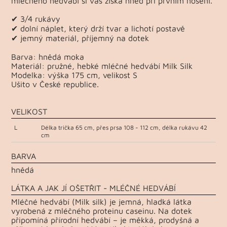
mléčného hedvábí si vás získá hned při prvním nošení.
✔ 3/4 rukávy
✔ dolní náplet, který drží tvar a lichotí postavě
✔ jemný materiál, příjemný na dotek
Barva: hnědá moka
Materiál: pružné, hebké mléčné hedvábí Milk Silk
Modelka: výška 175 cm, velikost S
Ušito v České republice.
VELIKOST
L
Délka trička 65 cm, přes prsa 108 - 112 cm, délka rukávu 42
cm
BARVA
hnědá
LÁTKA A JAK JÍ OŠETŘIT - MLÉČNÉ HEDVÁBÍ
Mléčné hedvábí (Milk silk) je jemná, hladká látka
vyrobená z mléčného proteinu caseinu. Na dotek
připomíná přírodní hedvábí – je měkká, prodyšná a