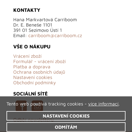
KONTAKTY
Hana Markvartová Carriboom
Dr. E. Beneše 1101
391 01 Sezimovo Ústí 1
Email:
carriboom@carriboom.cz
VŠE O NÁKUPU
Vrácení zboží
Formulář - vrácení zboží
Platba a doprava
Ochrana osobních údajů
Nastavení cookies
Obchodní podmínky
SOCIÁLNÍ SÍTĚ
Tento web používá tracking cookies -
více informací
.
NASTAVENÍ COOKIES
Odběr newsletteru
ODMÍTÁM