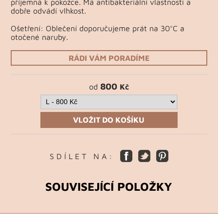
příjemná k pokožce. Má antibakteriální vlastnosti a
dobře odvádí vlhkost.
Ošetření: Oblečení doporučujeme prát na 30°C a
otočené naruby.
RÁDI VÁM PORADÍME
800
od
Kč
VLOŽIT DO KOŠÍKU
S D Í L E T N A :
SOUVISEJÍCÍ POLOŽKY