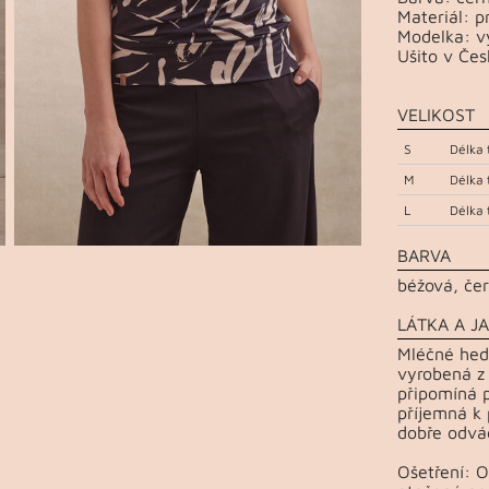
Materiál: p
Modelka: vý
Ušito v Čes
VELIKOST
S
Délka 
M
Délka 
L
Délka 
BARVA
béžová, če
LÁTKA A JA
Mléčné hedv
vyrobená z
připomíná p
příjemná k 
dobře odvád
Ošetření: 