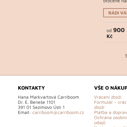
otočené na
RÁDI V
900
od
Kč
KONTAKTY
VŠE O NÁKU
Hana Markvartová Carriboom
Vrácení zboží
Dr. E. Beneše 1101
Formulář - vrác
391 01 Sezimovo Ústí 1
zboží
Email:
carriboom@carriboom.cz
Platba a dopra
Ochrana osobní
údajů