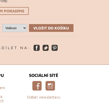
ruby.
ÁM PORADÍME
VLOŽIT DO KOŠÍKU
S D Í L E T N A :
PU
SOCIÁLNÍ SÍTĚ
ení
va
Odběr newsletteru
ch