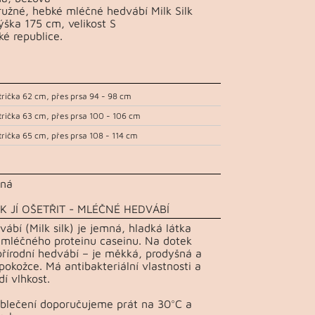
ružné, hebké mléčné hedvábí Milk Silk
ška 175 cm, velikost S
ké republice.
trička 62 cm, přes prsa 94 - 98 cm
trička 63 cm, přes prsa 100 - 106 cm
trička 65 cm, přes prsa 108 - 114 cm
rná
K JÍ OŠETŘIT - MLÉČNÉ HEDVÁBÍ
ábí (Milk silk) je jemná, hladká látka
 mléčného proteinu caseinu. Na dotek
řírodní hedvábí – je měkká, prodyšná a
pokožce. Má antibakteriální vlastnosti a
í vlhkost.
Oblečení doporučujeme prát na 30°C a