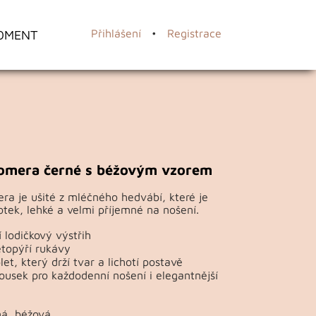
OMENT
Přihlášení
•
Registrace
Gomera černé s béžovým vzorem
ra je ušité z mléčného hedvábí, které je
tek, lehké a velmi příjemné na nošení.
 lodičkový výstřih
topýří rukávy
et, který drží tvar a lichotí postavě
ousek pro každodenní nošení i elegantnější
ná, béžová