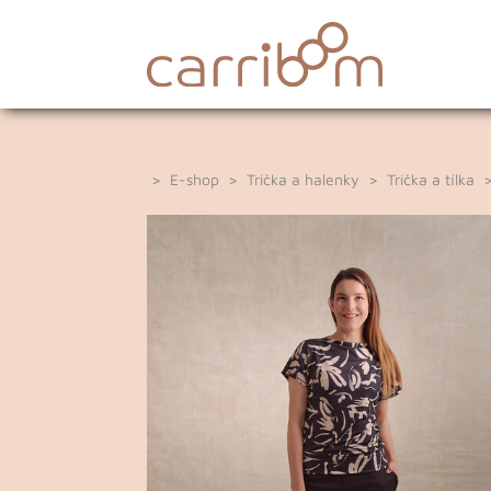
>
E-shop
>
Trička a halenky
>
Trička a tílka
>