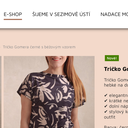
E-SHOP
ŠIJEME V SEZIMOVĚ ÚSTÍ
NADACE M
 Tričko Gomera černé s béžovým vzorem
Nové!
Tričko 
Tričko Gome
hebké na do
✔ elegantní
✔ krátké ne
✔ dolní nápl
✔ stylový k
outfit
Barva: čer