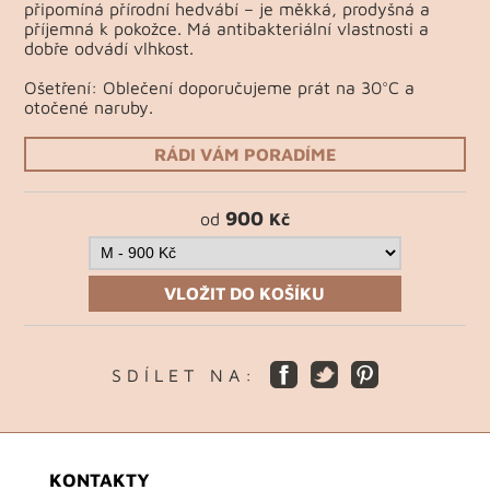
připomíná přírodní hedvábí – je měkká, prodyšná a
příjemná k pokožce. Má antibakteriální vlastnosti a
dobře odvádí vlhkost.
Ošetření: Oblečení doporučujeme prát na 30°C a
otočené naruby.
RÁDI VÁM PORADÍME
900
od
Kč
VLOŽIT DO KOŠÍKU
S D Í L E T N A :
KONTAKTY