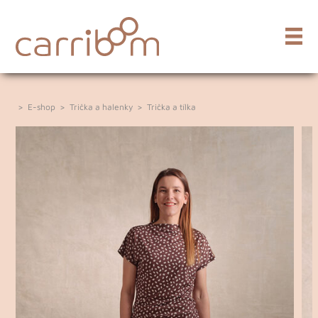
>
E-shop
>
Trička a halenky
>
Trička a tílka