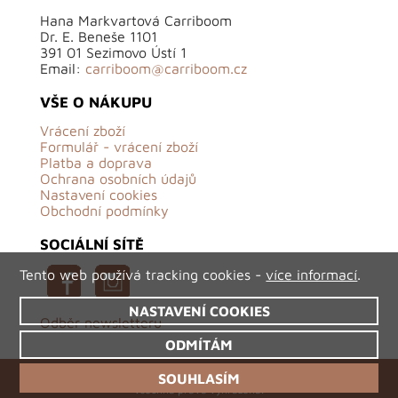
Hana Markvartová Carriboom
Dr. E. Beneše 1101
391 01 Sezimovo Ústí 1
Email:
carriboom@carriboom.cz
VŠE O NÁKUPU
Vrácení zboží
Formulář - vrácení zboží
Platba a doprava
Ochrana osobních údajů
Nastavení cookies
Obchodní podmínky
SOCIÁLNÍ SÍTĚ
Tento web používá tracking cookies -
více informací
.
NASTAVENÍ COOKIES
Odběr newsletteru
ODMÍTÁM
©2026 Carriboom.cz - originální české oděvy,
SOUHLASÍM
všechna práva vyhrazena.