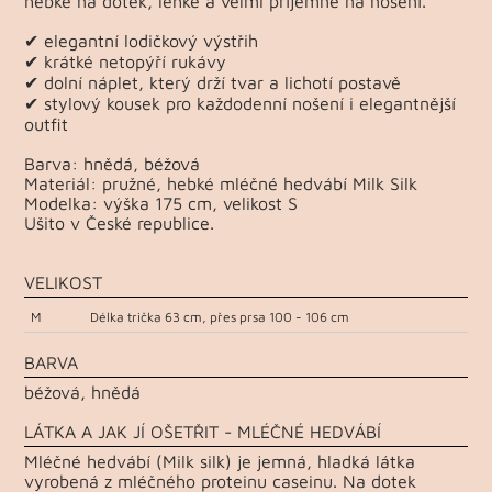
hebké na dotek, lehké a velmi příjemné na nošení.
✔ elegantní lodičkový výstřih
✔ krátké netopýří rukávy
✔ dolní náplet, který drží tvar a lichotí postavě
✔ stylový kousek pro každodenní nošení i elegantnější
outfit
Barva: hnědá, béžová
Materiál: pružné, hebké mléčné hedvábí Milk Silk
Modelka: výška 175 cm, velikost S
Ušito v České republice.
VELIKOST
M
Délka trička 63 cm, přes prsa 100 - 106 cm
BARVA
béžová, hnědá
LÁTKA A JAK JÍ OŠETŘIT - MLÉČNÉ HEDVÁBÍ
Mléčné hedvábí (Milk silk) je jemná, hladká látka
vyrobená z mléčného proteinu caseinu. Na dotek