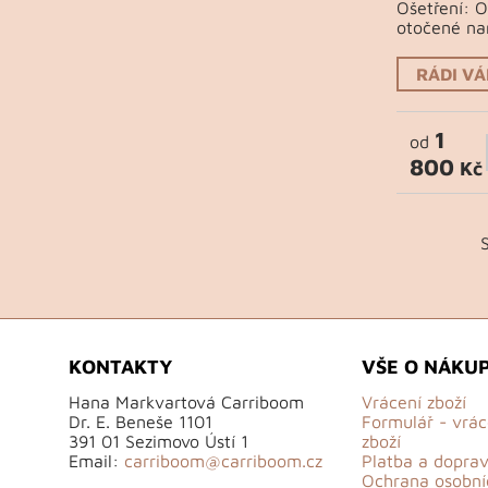
Ošetření: 
otočené na
RÁDI V
1
od
800
Kč
KONTAKTY
VŠE O NÁKU
Hana Markvartová Carriboom
Vrácení zboží
Dr. E. Beneše 1101
Formulář - vrác
391 01 Sezimovo Ústí 1
zboží
Email:
carriboom@carriboom.cz
Platba a dopra
Ochrana osobní