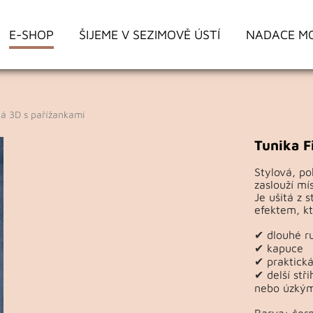
E-SHOP
ŠIJEME V SEZIMOVĚ ÚSTÍ
NADACE M
á 3D s pařížankami
Tunika F
Stylová, po
zaslouží mí
Je ušitá z 
efektem, kt
✔ dlouhé r
✔ kapuce
✔ praktick
✔ delší stř
nebo úzký
Barva: čern