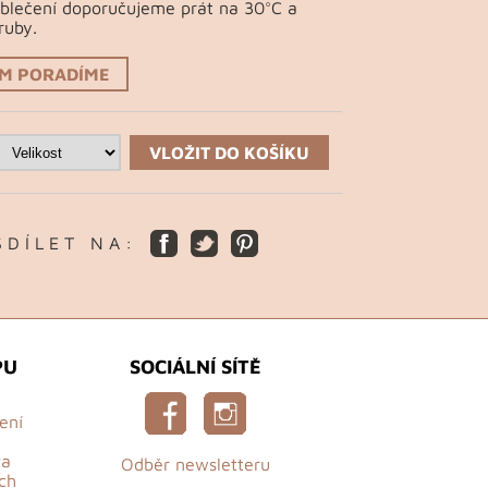
Oblečení doporučujeme prát na 30°C a
ruby.
ÁM PORADÍME
VLOŽIT DO KOŠÍKU
S D Í L E T N A :
PU
SOCIÁLNÍ SÍTĚ
ení
va
Odběr newsletteru
ch