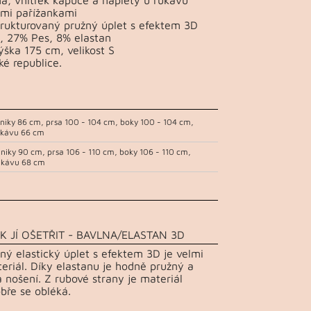
ými pařížankami
trukturovaný pružný úplet s efektem 3D
, 27% Pes, 8% elastan
ška 175 cm, velikost S
ké republice.
uniky 86 cm, prsa 100 - 104 cm, boky 100 - 104 cm,
ukávu 66 cm
uniky 90 cm, prsa 106 - 110 cm, boky 106 - 110 cm,
ukávu 68 cm
K JÍ OŠETŘIT - BAVLNA/ELASTAN 3D
ný elastický úplet s efektem 3D je velmi
teriál. Díky elastanu je hodně pružný a
 nošení. Z rubové strany je materiál
bře se obléká.