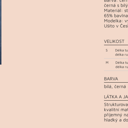
černá s bíl
Materiál: s
65% bavlna
Modelka: vý
Ušito v Čes
VELIKOST
S
Délka t
délka r
M
Délka t
délka r
BARVA
bílá, černá
LÁTKA A JA
Strukturova
kvalitní ma
příjemný na
hladký a do