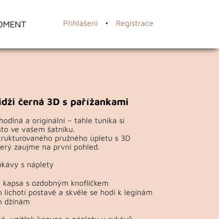
OMENT
Přihlášení
•
Registrace
idži černá 3D s pařížankami
hodlná a originální – tahle tunika si
sto ve vašem šatníku.
strukturovaného pružného úpletu s 3D
erý zaujme na první pohled.
ukávy s náplety
á kapsa s ozdobným knoflíčkem
ih lichotí postavě a skvěle se hodí k legínám
m džínám
á, vnitřek kapuce a náplety u rukávů