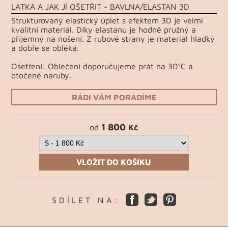
LÁTKA A JAK JÍ OŠETŘIT - BAVLNA/ELASTAN 3D
Strukturovaný elastický úplet s efektem 3D je velmi
kvalitní materiál. Díky elastanu je hodně pružný a
příjemný na nošení. Z rubové strany je materiál hladký
a dobře se obléká.
Ošetření: Oblečení doporučujeme prát na 30°C a
otočené naruby.
RÁDI VÁM PORADÍME
1 800
od
Kč
VLOŽIT DO KOŠÍKU
S D Í L E T N A :