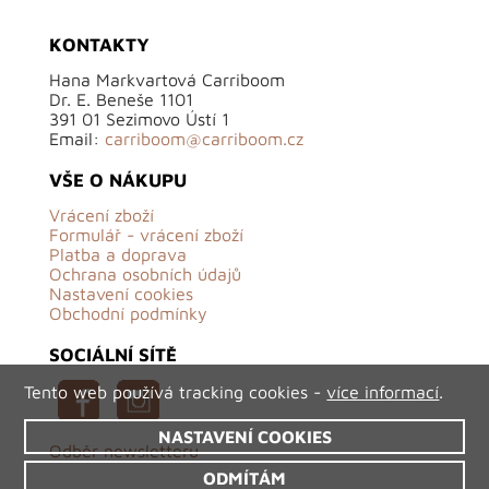
KONTAKTY
Hana Markvartová Carriboom
Dr. E. Beneše 1101
391 01 Sezimovo Ústí 1
Email:
carriboom@carriboom.cz
VŠE O NÁKUPU
Vrácení zboží
Formulář - vrácení zboží
Platba a doprava
Ochrana osobních údajů
Nastavení cookies
Obchodní podmínky
SOCIÁLNÍ SÍTĚ
Tento web používá tracking cookies -
více informací
.
NASTAVENÍ COOKIES
Odběr newsletteru
ODMÍTÁM