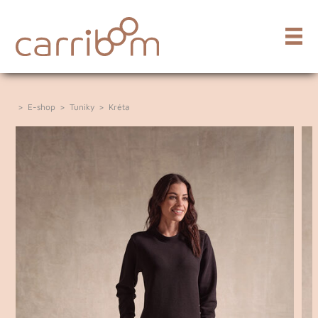
>
E-shop
>
Tuniky
>
Kréta