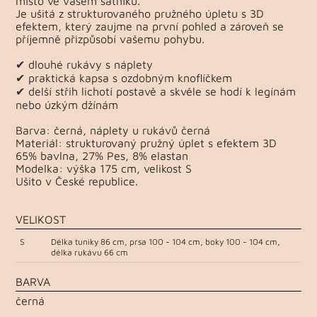
místo ve vašem šatníku.
Je ušitá z strukturovaného pružného úpletu s 3D
efektem, který zaujme na první pohled a zároveň se
příjemně přizpůsobí vašemu pohybu.
✔ dlouhé rukávy s náplety
✔ praktická kapsa s ozdobným knoflíčkem
✔ delší střih lichotí postavě a skvěle se hodí k legínám
nebo úzkým džínám
Barva: černá, náplety u rukávů černá
Materiál: strukturovaný pružný úplet s efektem 3D
65% bavlna, 27% Pes, 8% elastan
Modelka: výška 175 cm, velikost S
Ušito v České republice.
VELIKOST
S
Délka tuniky 86 cm, prsa 100 - 104 cm, boky 100 - 104 cm,
délka rukávu 66 cm
BARVA
černá