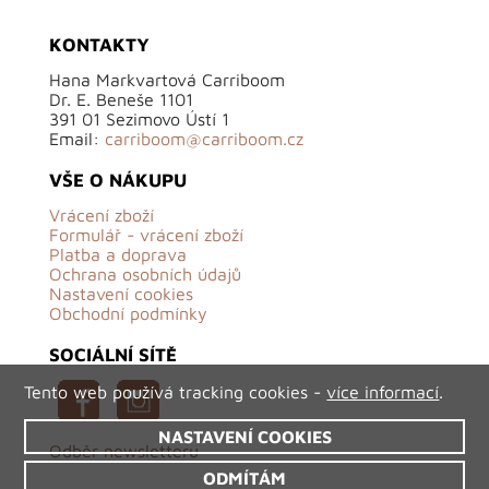
KONTAKTY
Hana Markvartová Carriboom
Dr. E. Beneše 1101
391 01 Sezimovo Ústí 1
Email:
carriboom@carriboom.cz
VŠE O NÁKUPU
Vrácení zboží
Formulář - vrácení zboží
Platba a doprava
Ochrana osobních údajů
Nastavení cookies
Obchodní podmínky
SOCIÁLNÍ SÍTĚ
Tento web používá tracking cookies -
více informací
.
NASTAVENÍ COOKIES
Odběr newsletteru
ODMÍTÁM