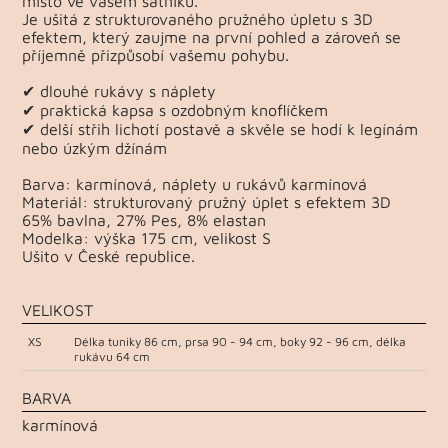
místo ve vašem šatníku.
Je ušitá z strukturovaného pružného úpletu s 3D
efektem, který zaujme na první pohled a zároveň se
příjemně přizpůsobí vašemu pohybu.
✔ dlouhé rukávy s náplety
✔ praktická kapsa s ozdobným knoflíčkem
✔ delší střih lichotí postavě a skvěle se hodí k legínám
nebo úzkým džínám
Barva: karmínová, náplety u rukávů karmínová
Materiál: strukturovaný pružný úplet s efektem 3D
65% bavlna, 27% Pes, 8% elastan
Modelka: výška 175 cm, velikost S
Ušito v České republice.
VELIKOST
XS
Délka tuniky 86 cm, prsa 90 - 94 cm, boky 92 - 96 cm, délka
rukávu 64 cm
BARVA
karmínová