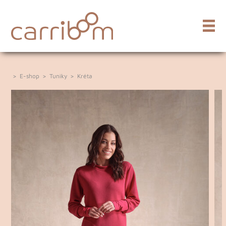
>
E-shop
>
Tuniky
>
Kréta