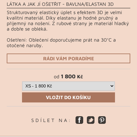
LÁTKA A JAK JÍ OŠETŘIT - BAVLNA/ELASTAN 3D
Strukturovaný elastický úplet s efektem 3D je velmi
kvalitní materiál. Díky elastanu je hodně pružný a
příjemný na nošení. Z rubové strany je materiál hladký
a dobře se obléká.
Ošetření: Oblečení doporučujeme prát na 30°C a
otočené naruby.
RÁDI VÁM PORADÍME
1 800
od
Kč
VLOŽIT DO KOŠÍKU
S D Í L E T N A :