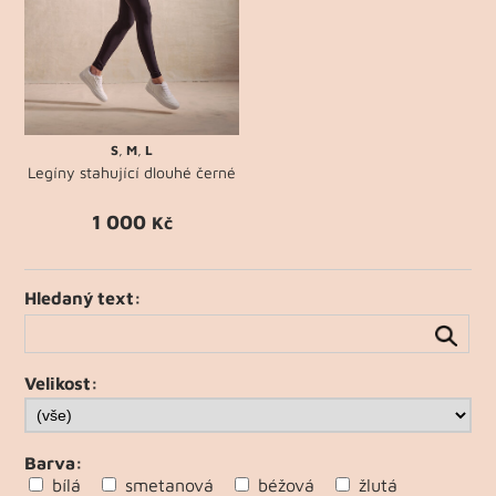
S
,
M
,
L
Legíny stahující dlouhé černé
1 000
Kč
Hledaný text:
Velikost:
Barva:
bílá
smetanová
béžová
žlutá