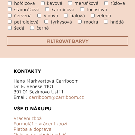
hořčicová
kávová
meruňková
růžová
starorůžová
karmínová
fuchsiová
červená
vínová
fialová
zelená
petrolejová
tyrkysová
modrá
hnědá
šedá
černá
FILTROVAT BARVY
KONTAKTY
Hana Markvartová Carriboom
Dr. E. Beneše 1101
391 01 Sezimovo Ústí 1
Email:
carriboom@carriboom.cz
VŠE O NÁKUPU
Vrácení zboží
Formulář - vrácení zboží
Platba a doprava
Ochrana osobních údajů