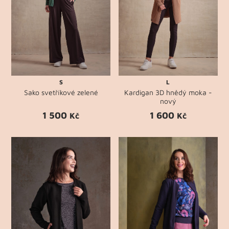
S
L
Sako svetříkové zelené
Kardigan 3D hnědý moka -
nový
1 500
1 600
Kč
Kč