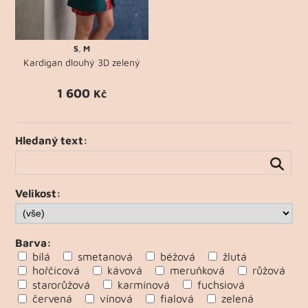
S
,
M
Kardigan dlouhý 3D zelený
1 600
Kč
Hledaný text:
Velikost:
Barva:
bílá
smetanová
béžová
žlutá
hořčicová
kávová
meruňková
růžová
starorůžová
karmínová
fuchsiová
červená
vínová
fialová
zelená