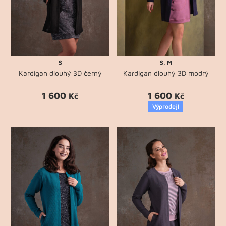
S
S
,
M
Kardigan dlouhý 3D černý
Kardigan dlouhý 3D modrý
1 600
1 600
Kč
Kč
Výprodej!