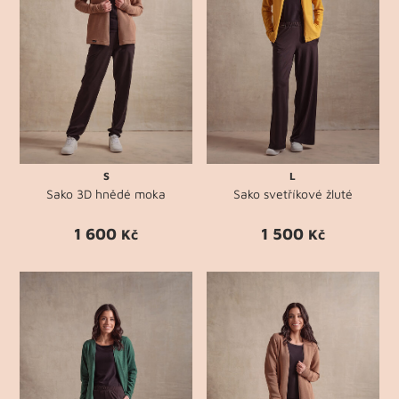
S
L
Sako 3D hnědé moka
Sako svetříkové žluté
1 600
1 500
Kč
Kč