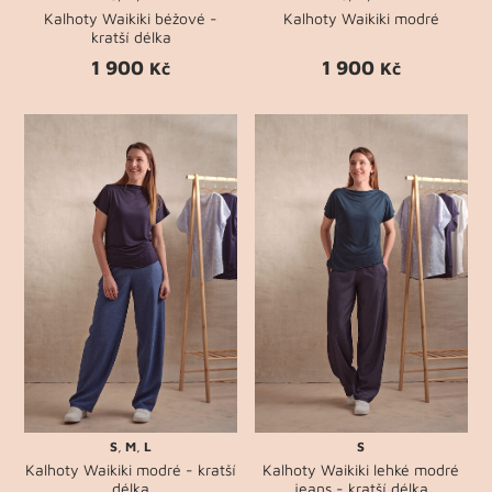
Kalhoty Waikiki béžové -
Kalhoty Waikiki modré
kratší délka
1 900
1 900
Kč
Kč
S
,
M
,
L
S
Kalhoty Waikiki modré - kratší
Kalhoty Waikiki lehké modré
délka
jeans - kratší délka