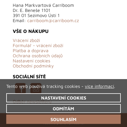
Hana Markvartová Carriboom
Dr. E. Beneše 1101
391 01 Sezimovo Ústí 1
Email:
carriboom@carriboom.cz
VŠE O NÁKUPU
Vrácení zboží
Formulář - vrácení zboží
Platba a doprava
Ochrana osobních údajů
Nastavení cookies
Obchodní podmínky
SOCIÁLNÍ SÍTĚ
Tento web používá tracking cookies -
více informací
.
NASTAVENÍ COOKIES
Odběr newsletteru
ODMÍTÁM
©2026 Carriboom.cz - originální české oděvy,
SOUHLASÍM
všechna práva vyhrazena.