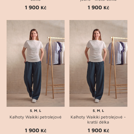
1 900
1 900
Kč
Kč
S
,
M
,
L
S
,
M
,
L
Kalhoty Waikiki petrolejové
Kalhoty Waikiki petrolejové -
kratší délka
1 900
1 900
Kč
Kč