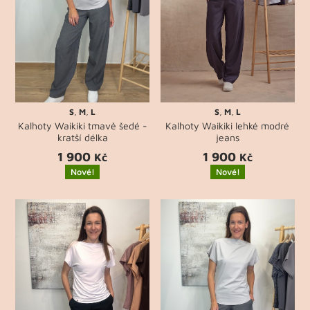
S
,
M
,
L
S
,
M
,
L
Kalhoty Waikiki tmavě šedé -
Kalhoty Waikiki lehké modré
kratší délka
jeans
1 900
1 900
Kč
Kč
Nové!
Nové!