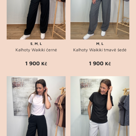
S
,
M
,
L
M
,
L
Kalhoty Waikiki černé
Kalhoty Waikiki tmavě šedé
1 900
1 900
Kč
Kč