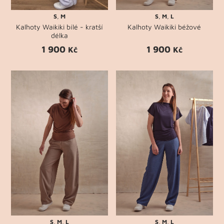
S
,
M
S
,
M
,
L
Kalhoty Waikiki bílé - kratší
Kalhoty Waikiki béžové
délka
1 900
1 900
Kč
Kč
S
,
M
,
L
S
,
M
,
L