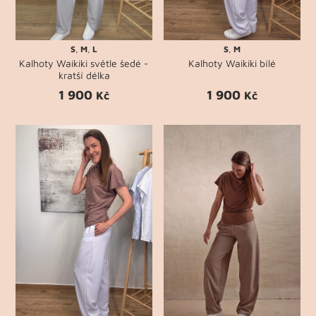
S
,
M
,
L
S
,
M
Kalhoty Waikiki světle šedé -
Kalhoty Waikiki bílé
kratší délka
1 900
1 900
Kč
Kč