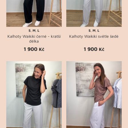
S
,
M
,
L
S
,
M
,
L
Kalhoty Waikiki černé - kratší
Kalhoty Waikiki světle šedé
délka
1 900
1 900
Kč
Kč