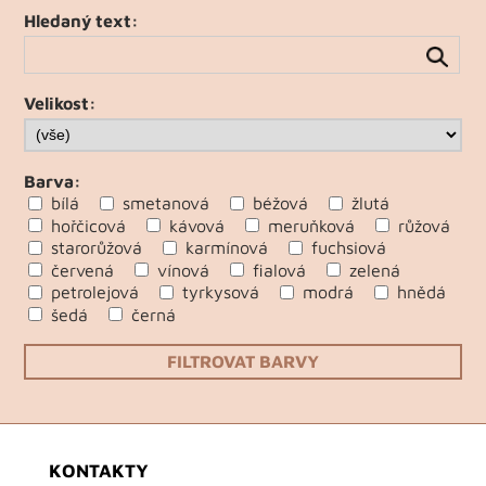
Hledaný text:
Velikost:
Barva:
bílá
smetanová
béžová
žlutá
hořčicová
kávová
meruňková
růžová
starorůžová
karmínová
fuchsiová
červená
vínová
fialová
zelená
petrolejová
tyrkysová
modrá
hnědá
šedá
černá
FILTROVAT BARVY
KONTAKTY