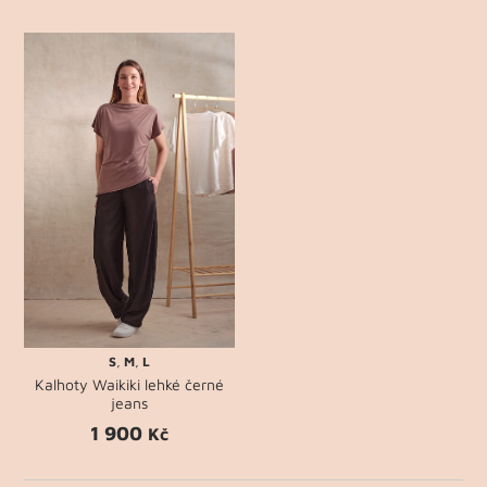
S
,
M
,
L
Kalhoty Waikiki lehké černé
jeans
1 900
Kč