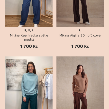
S
,
M
,
L
L
Mikina Kea hladká světle
Mikina Aigina 3D hořčicová
modrá
1 700
1 700
Kč
Kč