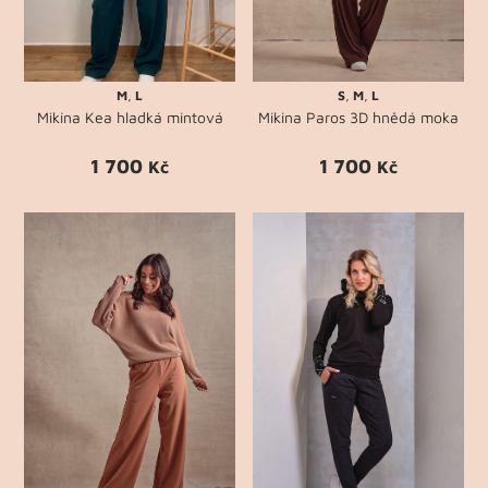
M
,
L
S
,
M
,
L
Mikina Kea hladká mintová
Mikina Paros 3D hnědá moka
1 700
1 700
Kč
Kč