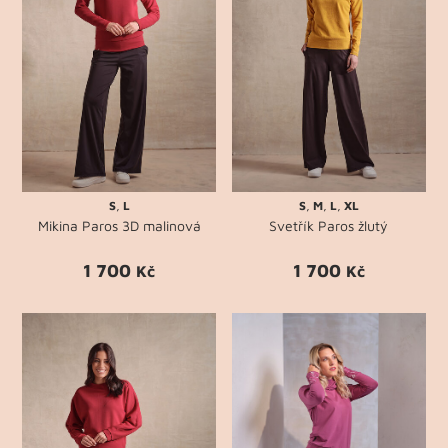
S
,
L
S
,
M
,
L
,
XL
Mikina Paros 3D malinová
Svetřík Paros žlutý
1 700
1 700
Kč
Kč