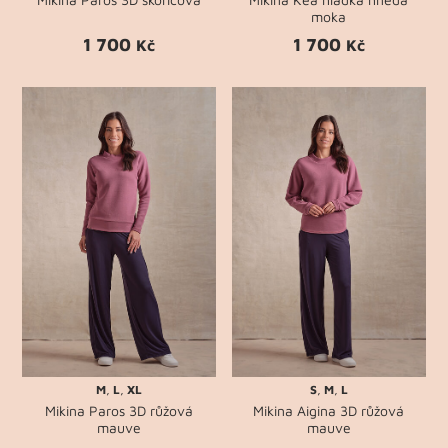
moka
1 700
1 700
Kč
Kč
M
,
L
,
XL
S
,
M
,
L
Mikina Paros 3D růžová
Mikina Aigina 3D růžová
mauve
mauve