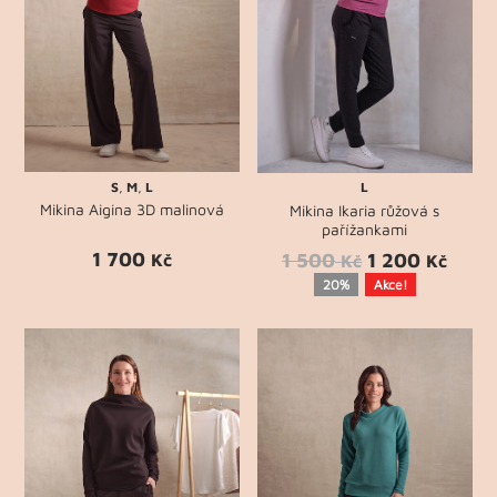
S
,
M
,
L
L
Mikina Aigina 3D malinová
Mikina Ikaria růžová s
pařížankami
1 700
1 500
1 200
Kč
Kč
Kč
20%
Akce!