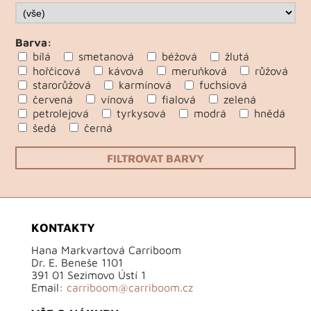
Barva:
bílá
smetanová
béžová
žlutá
hořčicová
kávová
meruňková
růžová
starorůžová
karmínová
fuchsiová
červená
vínová
fialová
zelená
petrolejová
tyrkysová
modrá
hnědá
šedá
černá
FILTROVAT BARVY
KONTAKTY
Hana Markvartová Carriboom
Dr. E. Beneše 1101
391 01 Sezimovo Ústí 1
Email:
carriboom@carriboom.cz