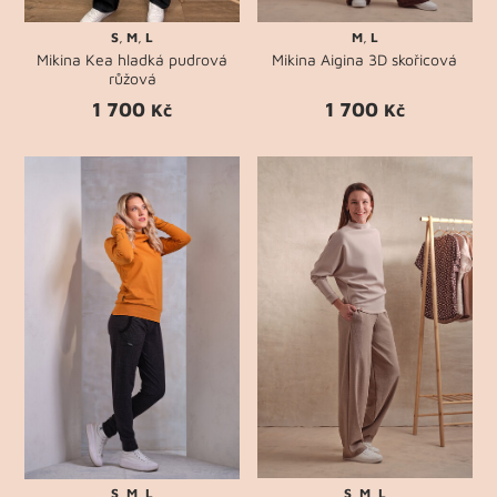
S
,
M
,
L
M
,
L
Mikina Kea hladká pudrová
Mikina Aigina 3D skořicová
růžová
1 700
1 700
Kč
Kč
S
,
M
,
L
S
,
M
,
L