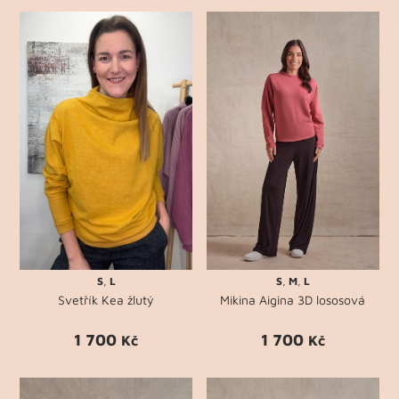
S
,
L
S
,
M
,
L
Svetřík Kea žlutý
Mikina Aigina 3D lososová
1 700
1 700
Kč
Kč