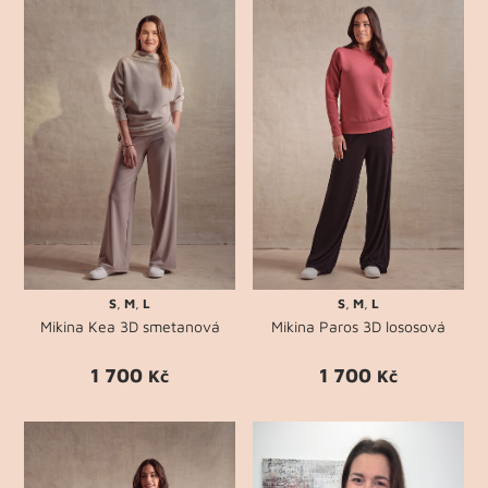
S
,
M
,
L
S
,
M
,
L
Mikina Kea 3D smetanová
Mikina Paros 3D lososová
1 700
1 700
Kč
Kč