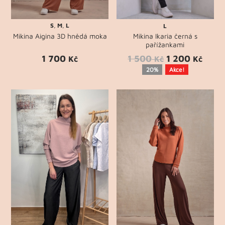
S
,
M
,
L
L
Mikina Aigina 3D hnědá moka
Mikina Ikaria černá s
pařížankami
1 700
1 500
1 200
Kč
Kč
Kč
20%
Akce!