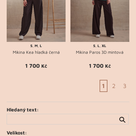
S
,
M
,
L
S
,
L
,
XL
Mikina Kea hladká černá
Mikina Paros 3D mintová
1 700
1 700
Kč
Kč
1
2
3
Hledaný text:
Velikost: