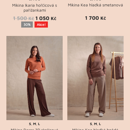
Mikina Kea hladká smetanová
Mikina Ikaria hořčicová s
pařížankami
1 700
1 500
1 050
Kč
Kč
Kč
30%
Akce!
S
,
M
,
L
S
,
M
,
L
Mikina Paros 3D skořicová
Mikina Kea hladká hnědá