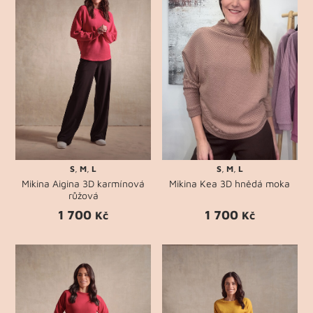
S
,
M
,
L
S
,
M
,
L
Mikina Aigina 3D karmínová
Mikina Kea 3D hnědá moka
růžová
1 700
1 700
Kč
Kč