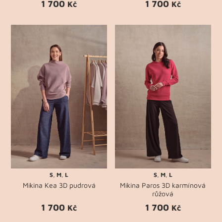
1 700
1 700
Kč
Kč
S
,
M
,
L
S
,
M
,
L
Mikina Kea 3D pudrová
Mikina Paros 3D karmínová
růžová
1 700
1 700
Kč
Kč