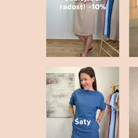
radost! -10%
Šaty