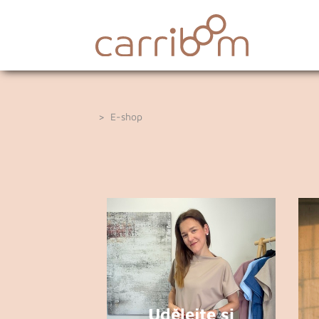
> E-shop
Udělejte si