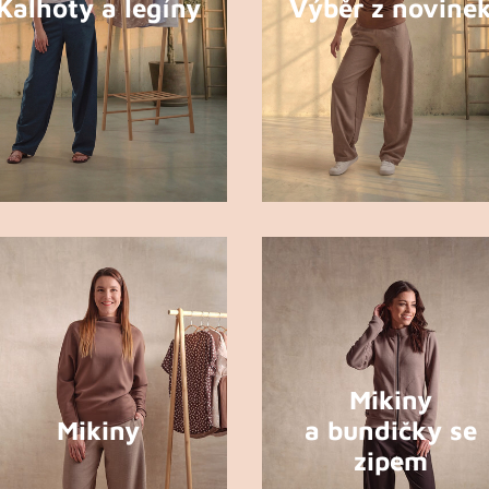
Kalhoty a legíny
Výběr z novine
Mikiny
Mikiny
a bundičky se
zipem