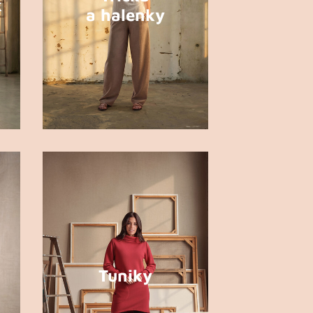
k
a halenky
Tuniky