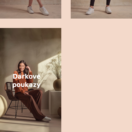
Dárkové
poukazy