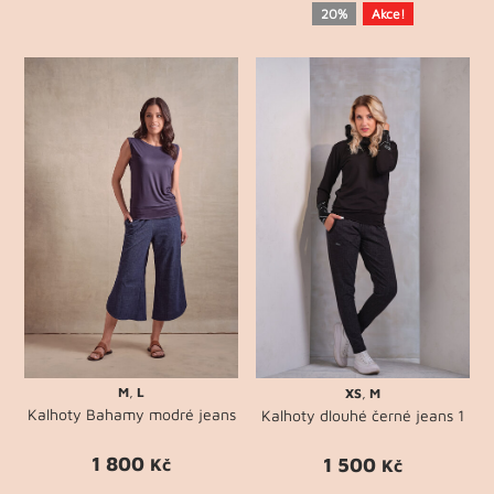
20%
Akce!
M
,
L
XS
,
M
Kalhoty Bahamy modré jeans
Kalhoty dlouhé černé jeans 1
1 800
1 500
Kč
Kč