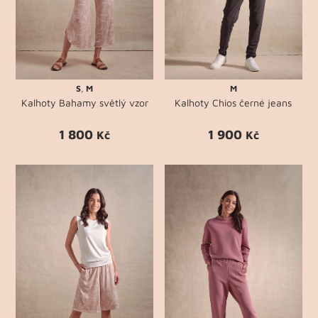
S
,
M
M
Kalhoty Bahamy světlý vzor
Kalhoty Chios černé jeans
1 800
1 900
Kč
Kč