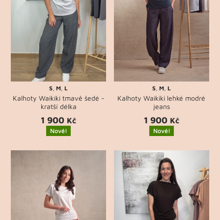
S
,
M
,
L
S
,
M
,
L
Kalhoty Waikiki tmavě šedé -
Kalhoty Waikiki lehké modré
kratší délka
jeans
1 900
1 900
Kč
Kč
Nové!
Nové!