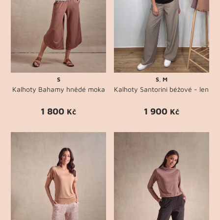
S
S
,
M
Kalhoty Bahamy hnědé moka
Kalhoty Santorini béžové - len
1 800
1 900
Kč
Kč