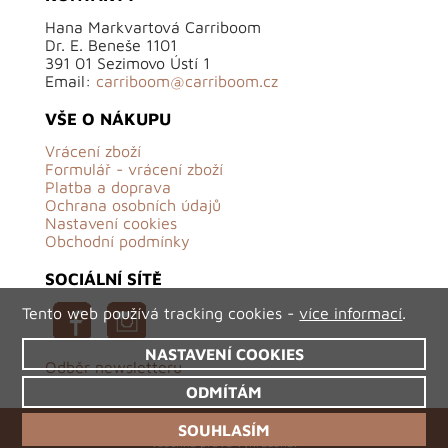
Hana Markvartová Carriboom
Dr. E. Beneše 1101
391 01 Sezimovo Ústí 1
Email:
carriboom@carriboom.cz
VŠE O NÁKUPU
Vrácení zboží
Formulář - vrácení zboží
Platba a doprava
Ochrana osobních údajů
Nastavení cookies
Obchodní podmínky
SOCIÁLNÍ SÍTĚ
Tento web používá tracking cookies -
více informací
.
NASTAVENÍ COOKIES
Odběr newsletteru
ODMÍTÁM
©2026 Carriboom.cz - originální české oděvy,
SOUHLASÍM
všechna práva vyhrazena.