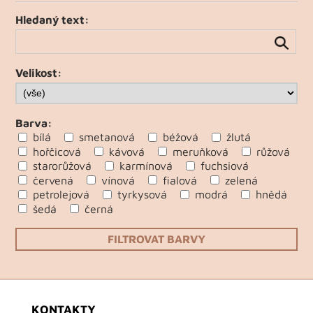
Hledaný text:
Velikost:
Barva:
bílá
smetanová
béžová
žlutá
hořčicová
kávová
meruňková
růžová
starorůžová
karmínová
fuchsiová
červená
vínová
fialová
zelená
petrolejová
tyrkysová
modrá
hnědá
šedá
černá
FILTROVAT BARVY
KONTAKTY