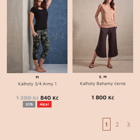
S
,
M
M
Kalhoty Bahamy černé
Kalhoty 3/4 Army 1
1 800
1 200
840
Kč
Kč
Kč
30%
Akce!
1
2
3