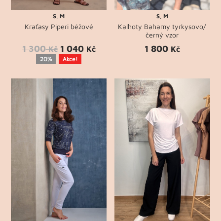
S
,
M
S
,
M
Kraťasy Piperi béžové
Kalhoty Bahamy tyrkysovo/
černý vzor
1 300
1 040
1 800
Kč
Kč
Kč
20%
Akce!