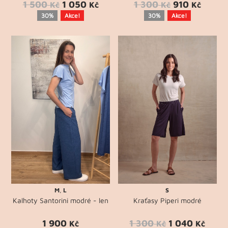
1 500
1 050
1 300
910
Kč
Kč
Kč
Kč
30%
Akce!
30%
Akce!
M
,
L
S
Kalhoty Santorini modré - len
Kraťasy Piperi modré
1 900
1 300
1 040
Kč
Kč
Kč