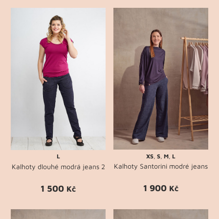
XS
,
S
,
M
,
L
L
Kalhoty Santorini modré jeans
Kalhoty dlouhé modrá jeans 2
1 900
1 500
Kč
Kč