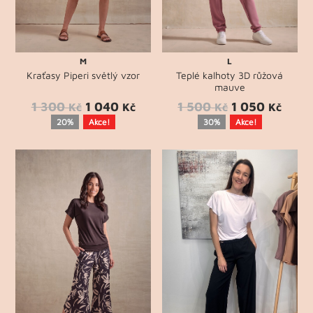
M
L
Kraťasy Piperi světlý vzor
Teplé kalhoty 3D růžová
mauve
1 300
1 040
1 500
1 050
Kč
Kč
Kč
Kč
20%
Akce!
30%
Akce!