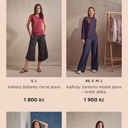
S
,
L
XS
,
S
,
M
,
L
Kalhoty Bahamy černé jeans
Kalhoty Santorini modré jeans
- kratší délka
1 800
1 900
Kč
Kč