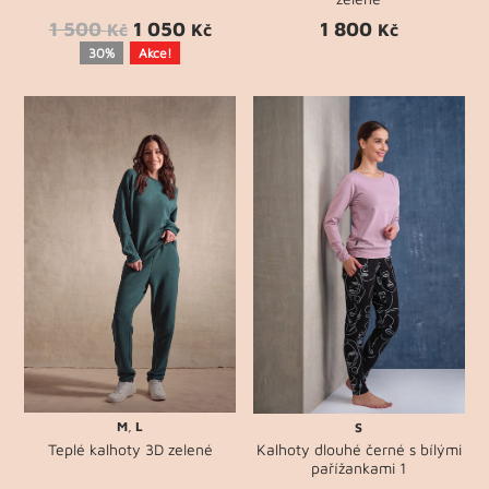
1 500
1 050
1 800
Kč
Kč
Kč
30%
Akce!
M
,
L
S
Teplé kalhoty 3D zelené
Kalhoty dlouhé černé s bílými
pařížankami 1