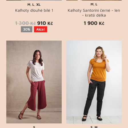
M
,
L
M
,
L
,
XL
Kalhoty Santorini černé - len
Kalhoty dlouhé bílé 1
- kratší délka
1 900
1 300
910
Kč
Kč
Kč
30%
Akce!
S
S
,
M