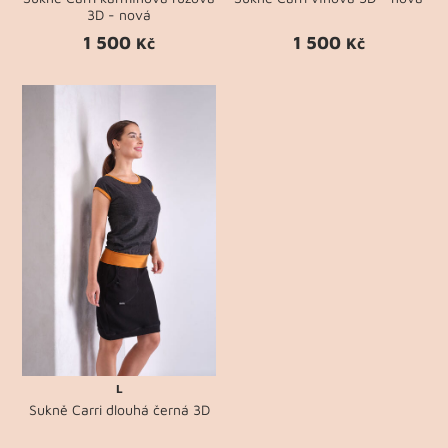
3D - nová
1 500
1 500
Kč
Kč
L
Sukně Carri dlouhá černá 3D