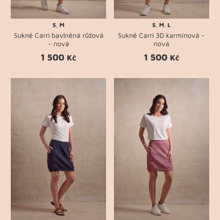
S
,
M
S
,
M
,
L
Sukně Carri bavlněná růžová
Sukně Carri 3D karmínová -
- nová
nová
1 500
1 500
Kč
Kč