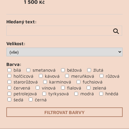
1 500
Kč
Hledaný text:
Velikost:
Barva:
bílá
smetanová
béžová
žlutá
hořčicová
kávová
meruňková
růžová
starorůžová
karmínová
fuchsiová
červená
vínová
fialová
zelená
petrolejová
tyrkysová
modrá
hnědá
šedá
černá
FILTROVAT BARVY