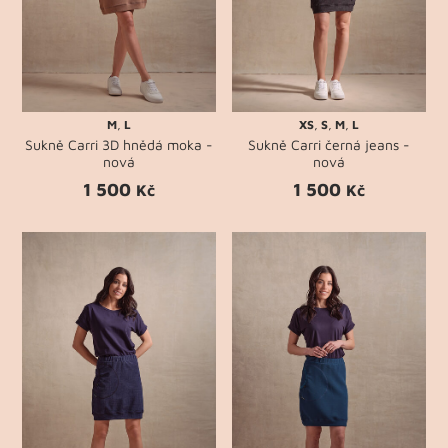
M
,
L
XS
,
S
,
M
,
L
Sukně Carri 3D hnědá moka -
Sukně Carri černá jeans -
nová
nová
1 500
1 500
Kč
Kč