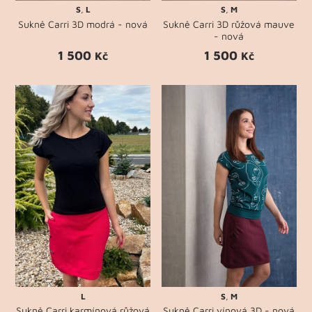
S
,
L
S
,
M
Sukně Carri 3D modrá - nová
Sukně Carri 3D růžová mauve
- nová
1 500
1 500
Kč
Kč
L
S
,
M
Sukně Carri karmínová růžová
Sukně Carri vínová 3D - nová