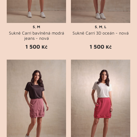
S
,
M
S
,
M
,
L
Sukně Carri bavlněná modrá
Sukně Carri 3D oceán - nová
jeans - nová
1 500
1 500
Kč
Kč