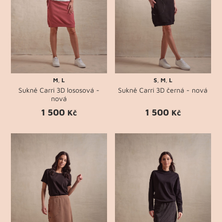
M
,
L
S
,
M
,
L
Sukně Carri 3D lososová -
Sukně Carri 3D černá - nová
nová
1 500
1 500
Kč
Kč