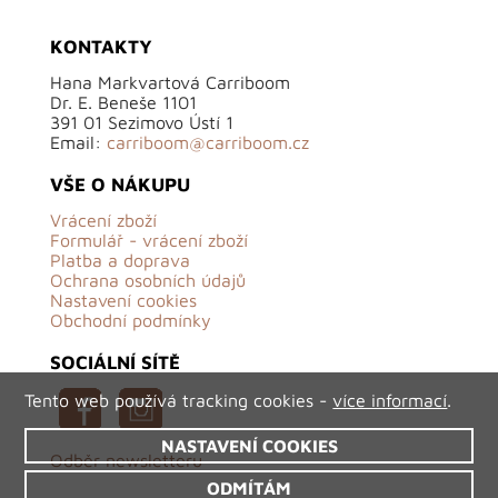
KONTAKTY
Hana Markvartová Carriboom
Dr. E. Beneše 1101
391 01 Sezimovo Ústí 1
Email:
carriboom@carriboom.cz
VŠE O NÁKUPU
Vrácení zboží
Formulář - vrácení zboží
Platba a doprava
Ochrana osobních údajů
Nastavení cookies
Obchodní podmínky
SOCIÁLNÍ SÍTĚ
Tento web používá tracking cookies -
více informací
.
NASTAVENÍ COOKIES
Odběr newsletteru
ODMÍTÁM