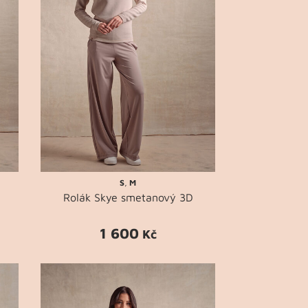
S
,
M
Rolák Skye smetanový 3D
1 600
Kč