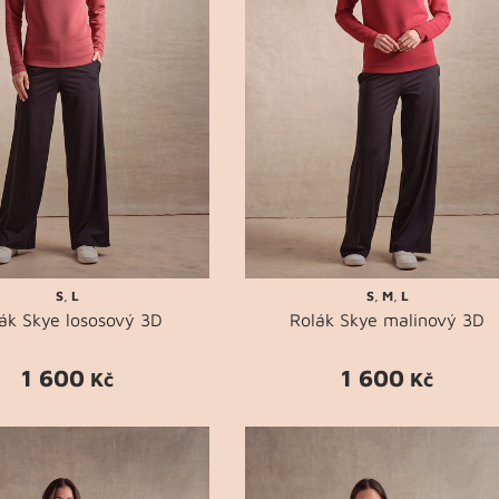
S
,
L
S
,
M
,
L
ák Skye lososový 3D
Rolák Skye malinový 3D
1 600
1 600
Kč
Kč