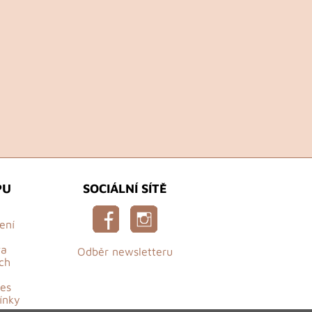
PU
SOCIÁLNÍ SÍTĚ
ení
va
Odběr newsletteru
ch
es
ínky