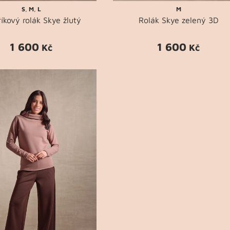
S
,
M
,
L
M
íkový rolák Skye žlutý
Rolák Skye zelený 3D
1 600
1 600
Kč
Kč