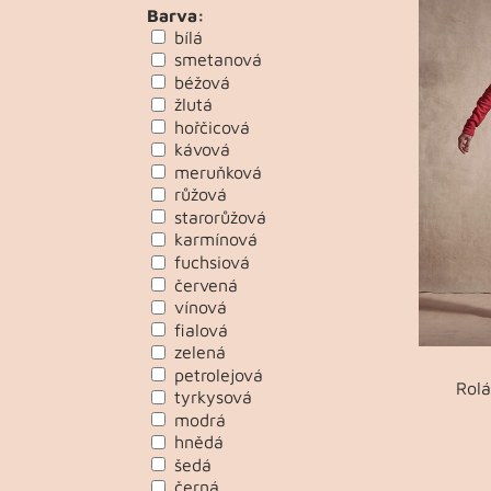
Barva:
bílá
smetanová
béžová
žlutá
hořčicová
kávová
meruňková
růžová
starorůžová
karmínová
fuchsiová
červená
vínová
fialová
zelená
petrolejová
Rol
tyrkysová
modrá
hnědá
šedá
černá