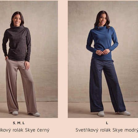
S
,
M
,
L
L
íkový rolák Skye černý
Svetříkový rolák Skye modr