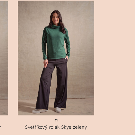
M
ý
Svetříkový rolák Skye zelený