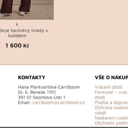
L
 Skye bavlněný hnědý s
kožíškem
1 600
Kč
KONTAKTY
VŠE O NÁKU
Hana Markvartová Carriboom
Vrácení zboží
Dr. E. Beneše 1101
Formulář - vrác
391 01 Sezimovo Ústí 1
zboží
Email:
carriboom@carriboom.cz
Platba a dopra
Ochrana osobní
údajů
Nastavení cooki
Obchodní podm