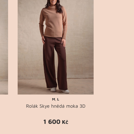
M
,
L
Rolák Skye hnědá moka 3D
1 600
Kč