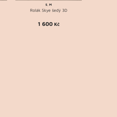
S
,
M
Rolák Skye šedý 3D
1 600
Kč