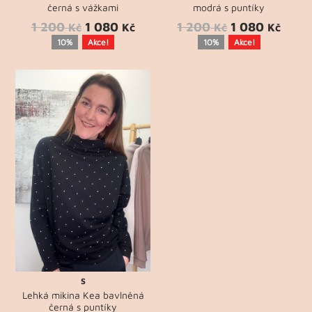
černá s vážkami
modrá s puntíky
1 200
1 080
1 200
1 080
Kč
Kč
Kč
Kč
10%
Akce!
10%
Akce!
S
Lehká mikina Kea bavlněná
černá s puntíky