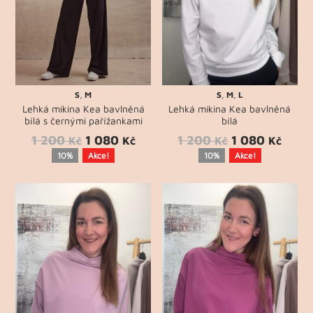
S
,
M
S
,
M
,
L
Lehká mikina Kea bavlněná
Lehká mikina Kea bavlněná
bílá s černými pařížankami
bílá
1 200
1 080
1 200
1 080
Kč
Kč
Kč
Kč
10%
Akce!
10%
Akce!