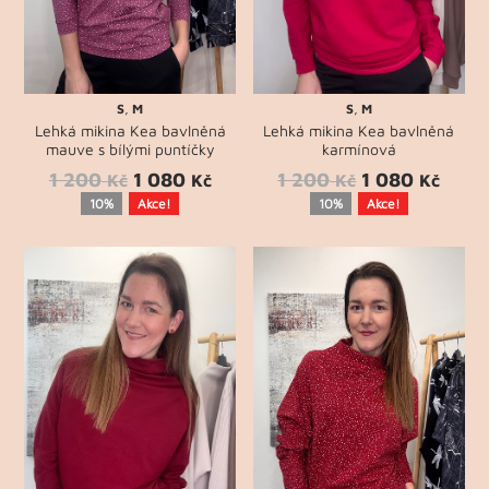
S
,
M
S
,
M
Lehká mikina Kea bavlněná
Lehká mikina Kea bavlněná
mauve s bílými puntíčky
karmínová
1 200
1 080
1 200
1 080
Kč
Kč
Kč
Kč
10%
Akce!
10%
Akce!