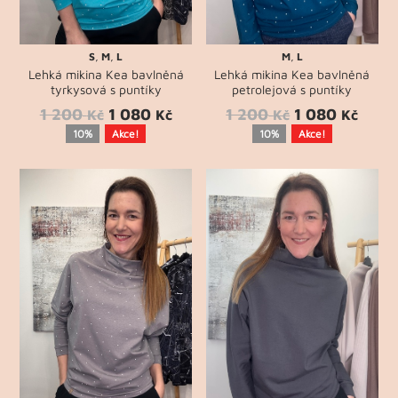
S
,
M
,
L
M
,
L
Lehká mikina Kea bavlněná
Lehká mikina Kea bavlněná
tyrkysová s puntíky
petrolejová s puntíky
1 200
1 080
1 200
1 080
Kč
Kč
Kč
Kč
10%
Akce!
10%
Akce!