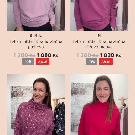
S
,
M
,
L
M
Lehká mikina Kea bavlněná
Lehká mikina Kea bavlněná
pudrová
růžová mauve
1 200
1 080
1 200
1 080
Kč
Kč
Kč
Kč
10%
Akce!
10%
Akce!