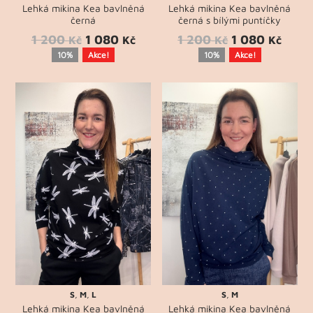
Lehká mikina Kea bavlněná
Lehká mikina Kea bavlněná
černá
černá s bílými puntíčky
1 200
1 080
1 200
1 080
Kč
Kč
Kč
Kč
10%
Akce!
10%
Akce!
S
,
M
,
L
S
,
M
Lehká mikina Kea bavlněná
Lehká mikina Kea bavlněná