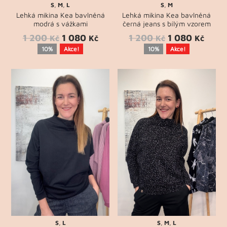
S
,
M
,
L
S
,
M
Lehká mikina Kea bavlněná
Lehká mikina Kea bavlněná
modrá s vážkami
černá jeans s bílým vzorem
1 200
1 080
1 200
1 080
Kč
Kč
Kč
Kč
10%
Akce!
10%
Akce!
S
,
L
S
,
M
,
L