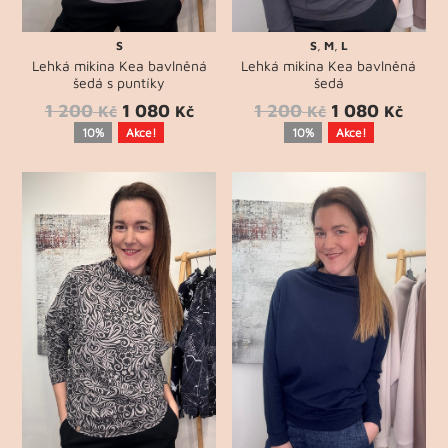
S
S
,
M
,
L
Lehká mikina Kea bavlněná
Lehká mikina Kea bavlněná
šedá s puntíky
šedá
1 200
1 080
1 200
1 080
Kč
Kč
Kč
Kč
10%
Akce!
10%
Akce!