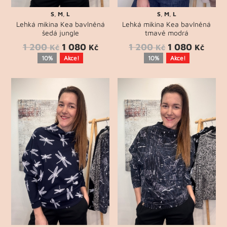
S
,
M
,
L
S
,
M
,
L
Lehká mikina Kea bavlněná
Lehká mikina Kea bavlněná
šedá jungle
tmavě modrá
1 200
1 080
1 200
1 080
Kč
Kč
Kč
Kč
10%
Akce!
10%
Akce!