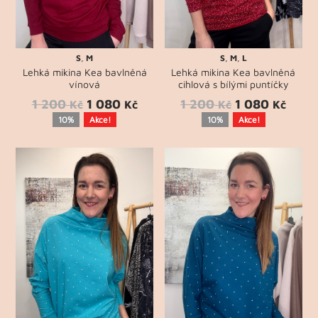
S
,
M
S
,
M
,
L
Lehká mikina Kea bavlněná
Lehká mikina Kea bavlněná
vínová
cihlová s bílými puntíčky
1 200
1 080
1 200
1 080
Kč
Kč
Kč
Kč
10%
Akce!
10%
Akce!