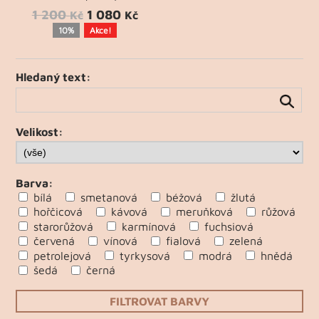
1 200
1 080
Kč
Kč
10%
Akce!
Hledaný text:
Velikost:
Barva:
bílá
smetanová
béžová
žlutá
hořčicová
kávová
meruňková
růžová
starorůžová
karmínová
fuchsiová
červená
vínová
fialová
zelená
petrolejová
tyrkysová
modrá
hnědá
šedá
černá
FILTROVAT BARVY